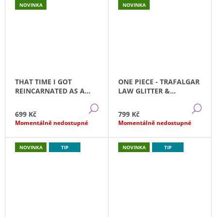
NOVINKA
NOVINKA
THAT TIME I GOT
ONE PIECE - TRAFALGAR
REINCARNATED AS A
LAW GLITTER &
SLIME - RIMURU
GLAMOURS BANPRESTO
DETAIL
DE
TEMPEST CLEAR
(23CM)
699 Kč
799 Kč
MATERIALS (20CM)
Momentálně nedostupné
Momentálně nedostupné
NOVINKA
TIP
NOVINKA
TIP