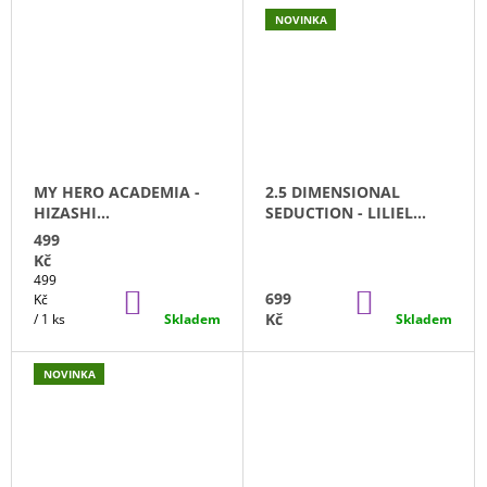
NOVINKA
MY HERO ACADEMIA -
2.5 DIMENSIONAL
HIZASHI
SEDUCTION - LILIEL
YAMADA/PRESENT MIC
BUNNY
499
(20CM)
GLITTER&GLAMOURS
Kč
(22CM)
Měrná
499
DO
DO
699
cena:
Kč
KOŠÍKU
KOŠÍKU
Kč
/ 1 ks
Skladem
Skladem
NOVINKA