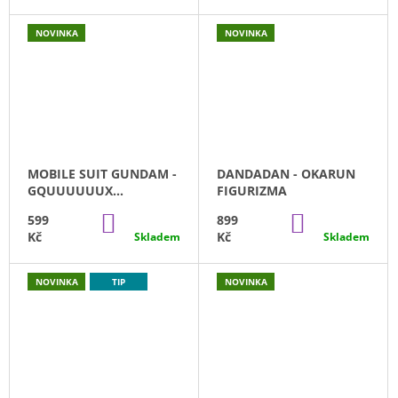
NOVINKA
NOVINKA
MOBILE SUIT GUNDAM -
DANDADAN - OKARUN
GQUUUUUUX
FIGURIZMA
BANPRESTO (28CM)
DO
DO
599
899
KOŠÍKU
KOŠÍKU
Kč
Kč
Skladem
Skladem
NOVINKA
TIP
NOVINKA