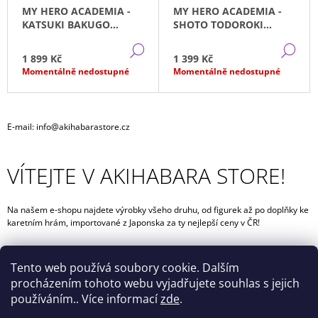
MY HERO ACADEMIA -
MY HERO ACADEMIA -
KATSUKI BAKUGO
SHOTO TODOROKI
ICHIBAN KUJI LAST ONE
ICHIBAN KUJI
DETAIL
DE
(17CM)
1 899 Kč
1 399 Kč
Momentálně nedostupné
Momentálně nedostupné
E-mail: info@akihabarastore.cz
VÍTEJTE V AKIHABARA STORE!
Na našem e-shopu najdete výrobky všeho druhu, od figurek až po doplňky ke
karetním hrám,
importované z Japonska za ty nejlepší ceny v ČR!
Tento web používá soubory cookie. Dalším
procházením tohoto webu vyjadřujete souhlas s jejich
používáním.. Více informací
zde
.