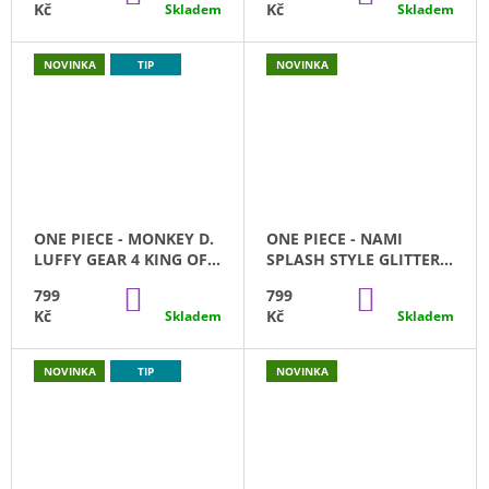
E
KOŠÍKU
KOŠÍKU
Kč
Kč
Skladem
Skladem
A
V
J
NOVINKA
TIP
NOVINKA
Í
A
T
K
?
I
H
ONE PIECE - MONKEY D.
ONE PIECE - NAMI
HLEDAT
A
LUFFY GEAR 4 KING OF
SPLASH STYLE GLITTER
ARTIST TYP B
GLAMOUR BANPRESTO
DO
DO
799
799
B
(23CM)
KOŠÍKU
KOŠÍKU
Kč
Kč
Skladem
Skladem
A
D
O
NOVINKA
TIP
NOVINKA
P
R
O
R
A
U
Č
S
U