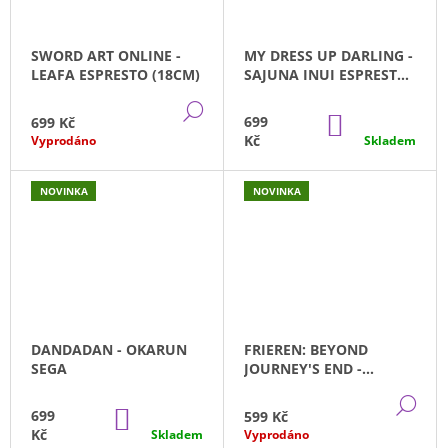
SWORD ART ONLINE -
MY DRESS UP DARLING -
LEAFA ESPRESTO (18CM)
SAJUNA INUI ESPRESTO
BANPRESTO (21CM)
DETAIL
DO
699
699 Kč
KOŠÍKU
Kč
Vyprodáno
Skladem
NOVINKA
NOVINKA
DANDADAN - OKARUN
FRIEREN: BEYOND
SEGA
JOURNEY'S END -
FRIEREN ZIMNÍ KABÁT
DE
DO
699
599 Kč
KOŠÍKU
Kč
Skladem
Vyprodáno