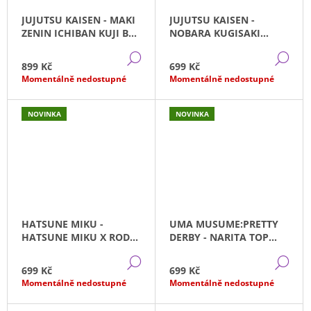
JUJUTSU KAISEN - MAKI
JUJUTSU KAISEN -
ZENIN ICHIBAN KUJI B
NOBARA KUGISAKI
(18CM)
SPLASH×BATTLE SEGA
DETAIL
DE
(18CM)
899 Kč
699 Kč
Momentálně nedostupné
Momentálně nedostupné
NOVINKA
NOVINKA
HATSUNE MIKU -
UMA MUSUME:PRETTY
HATSUNE MIKU X RODY
DERBY - NARITA TOP
ARTIST MASTERPIECE
ROAD DRESS FURYU (24
DETAIL
DE
(20CM)
CM)
699 Kč
699 Kč
Momentálně nedostupné
Momentálně nedostupné