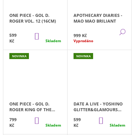
J
T
E
ONE PIECE - GOL D.
APOTHECARY DIARIES -
M
O
ROGER VOL. 12 (16CM)
MAO MAO BRILIANT
E
R
DE
DO
599
999 Kč
JUJUTSU
KOŠÍKU
Kč
KAISEN
Skladem
Vyprodáno
E
-
YUJI
!
ITADORI
NOVINKA
NOVINKA
ACRYLIC
STOJÁNEK
149
Kč
ONE PIECE - GOL D.
DATE A LIVE - YOSHINO
ROGER KING OF THE
GLITTER&GLAMOURS
ARTIST SPEC. VERSION
(20CM)
DO
DO
799
599
KOŠÍKU
KOŠÍKU
Kč
Kč
Skladem
Skladem