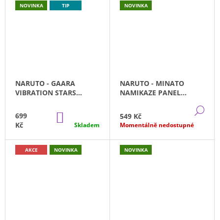
NOVINKA
TIP
NOVINKA
NARUTO - GAARA
NARUTO - MINATO
VIBRATION STARS
NAMIKAZE PANEL
(12CM)
SPECTACLE
DE
DO
699
549 Kč
KOŠÍKU
Kč
Skladem
Momentálně nedostupné
AKCE
NOVINKA
NOVINKA