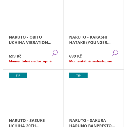
NARUTO - OBITO
NARUTO - KAKASHI
UCHIHA VIBRATION
HATAKE (YOUNGER
STARS (15CM)
DAYS) VIBRATION STARS
DETAIL
DE
(15CM)
699 Kč
699 Kč
Momentálně nedostupné
Momentálně nedostupné
TIP
TIP
NARUTO - SASUKE
NARUTO - SAKURA
UCHIHA 20TH
HARUNO BANPRESTO