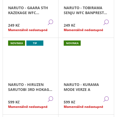
J
NARUTO - GAARA 5TH
NARUTO - TOBIRAMA
E
KAZEKAGE WFC
SENJU WFC BANPRESTO
M
BANPRESTO (7CM)
(7CM)
E
DETAIL
DE
249 Kč
249 Kč
Momentálně nedostupné
Momentálně nedostupné
ONE
PIECE
-
NOVINKA
TIP
NOVINKA
GOL
D.
ROGER
KING
OF
THE
ARTIST
SPEC.
VERSION
NARUTO - HIRUZEN
NARUTO - KURAMA
799
SARUTOBI 3RD HOKAGE
MODE VERZE A
Kč
PANEL SPECTACLE
DETAIL
DE
599 Kč
599 Kč
Momentálně nedostupné
Momentálně nedostupné