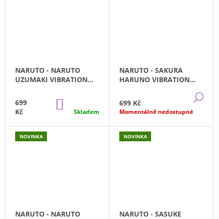
NARUTO - NARUTO
NARUTO - SAKURA
UZUMAKI VIBRATION
HARUNO VIBRATION
STARS (14CM)
STARS (14CM)
DE
DO
699
699 Kč
KOŠÍKU
Kč
Skladem
Momentálně nedostupné
NOVINKA
NOVINKA
NARUTO - NARUTO
NARUTO - SASUKE