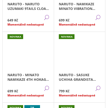
NARUTO - NARUTO
NARUTO - NAMIKAZE
UZUMAKI 9TAILS CLOAK
MINATO VIBRATION
VIBRATION STARS
STARS VOL.3
DETAIL
DE
(18CM)
BANPRESTO (14CM)
649 Kč
699 Kč
Momentálně nedostupné
Momentálně nedostupné
NOVINKA
NOVINKA
NARUTO - MINATO
NARUTO - SASUKE
NAMIKAZE 4TH HOKAGE
UCHIHA GRANDISTA
BANPRESTO (15CM)
BANPRESTO (24CM)
DETAIL
DE
699 Kč
799 Kč
Momentálně nedostupné
Momentálně nedostupné
NOVINKA
TIP
NOVINKA