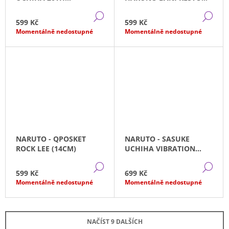
ANNIVERSARY (16CM)
(14CM)
DETAIL
DE
599 Kč
599 Kč
Momentálně nedostupné
Momentálně nedostupné
NARUTO - QPOSKET
NARUTO - SASUKE
ROCK LEE (14CM)
UCHIHA VIBRATION
STARS (15CM)
DETAIL
DE
599 Kč
699 Kč
Momentálně nedostupné
Momentálně nedostupné
NAČÍST 9 DALŠÍCH