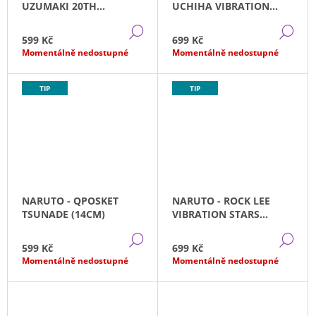
UZUMAKI 20TH
UCHIHA VIBRATION
ANNIVERSARY (16CM)
STARS (13CM)
DETAIL
DE
599 Kč
699 Kč
Momentálně nedostupné
Momentálně nedostupné
TIP
TIP
NARUTO - QPOSKET
NARUTO - ROCK LEE
TSUNADE (14CM)
VIBRATION STARS
(15CM)
DETAIL
DE
599 Kč
699 Kč
Momentálně nedostupné
Momentálně nedostupné