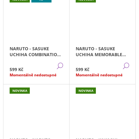
NARUTO - SASUKE
NARUTO - SASUKE
UCHIHA COMBINATION
UCHIHA MEMORABLE
BATTLE
SAGA (12CM)
DETAIL
DE
599 Kč
599 Kč
Momentálně nedostupné
Momentálně nedostupné
NOVINKA
NOVINKA