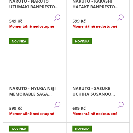
NARUTO - NARUTO
NARUTO - KAKASHI
UZUMAKI BANPRESTO
HATAKE BANPRESTO
(11CM)
(13CM)
DETAIL
DE
549 Kč
599 Kč
Momentálně nedostupné
Momentálně nedostupné
NOVINKA
NOVINKA
NARUTO - HYUGA NEJI
NARUTO - SASUKE
MEMORABLE SAGA
UCHIHA SUSANOO
BANPRESTO (18CM)
MODE (15CM)
DETAIL
DE
599 Kč
699 Kč
Momentálně nedostupné
Momentálně nedostupné
NOVINKA
NOVINKA