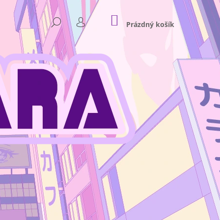
NÁKUPNÍ
HLEDAT
KOŠÍK
Prázdný košík
PŘIHLÁŠENÍ
Následující
NKEY D. LUFFY GEAR 4