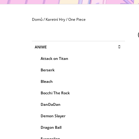
MAXIMATIC
799 Kč
Domů
/
Karetní Hry
/
One Piece
P
O
S
K
Přeskočit
ANIME
T
A
kategorie
T
R
Attack on Titan
E
A
G
Berserk
N
O
R
N
Bleach
I
Í
E
Bocchi The Rock
P
A
DanDaDan
N
Demon Slayer
E
Dragon Ball
L
Evangelion