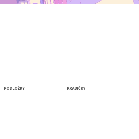
TYP B
PODLOŽKY
KRABIČKY