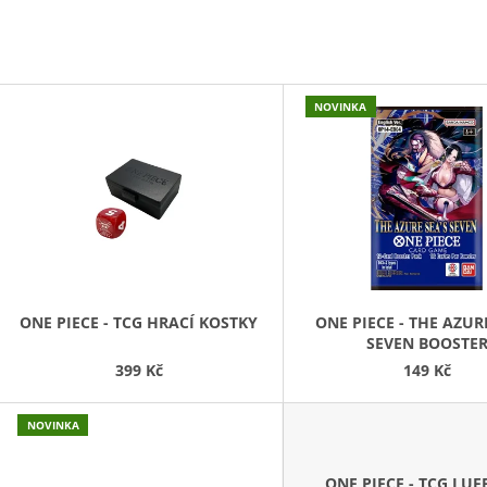
V
NOVINKA
Ý
P
S
P
R
O
D
ONE PIECE - TCG HRACÍ KOSTKY
ONE PIECE - THE AZURE SEA'S
SEVEN BOOSTE
U
399 Kč
149 Kč
K
T
NOVINKA
Ů
ONE PIECE - TCG LUF