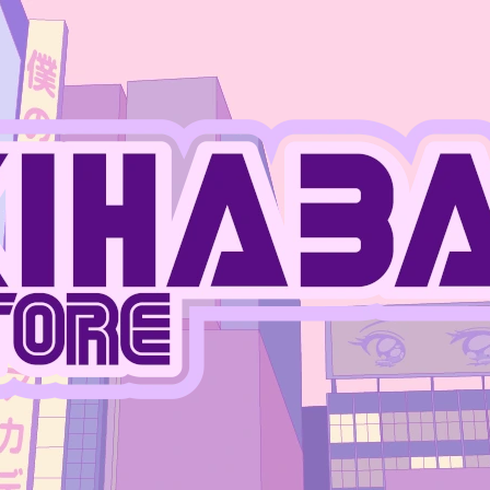
CO POTŘEBUJETE NAJÍT?
HLEDAT
DOPORUČUJEME
JUJUTSU KAISEN - MEGUMI FUSHIGURO
ONE PIECE - MO