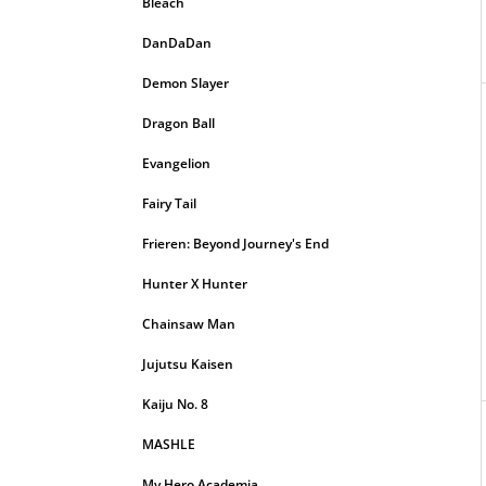
Bleach
DanDaDan
Demon Slayer
Dragon Ball
Evangelion
Fairy Tail
Frieren: Beyond Journey's End
Hunter X Hunter
Chainsaw Man
Jujutsu Kaisen
Kaiju No. 8
MASHLE
My Hero Academia