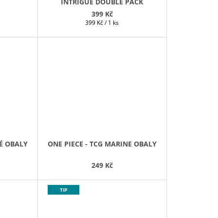
INTRIGUE DOUBLE PACK
399 Kč
Měrná
399 Kč / 1 ks
cena:
VÉ OBALY
ONE PIECE - TCG MARINE OBALY
249 Kč
TIP