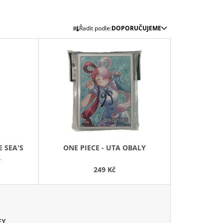
Ř
Řadit podle:
DOPORUČUJEME
A
Z
E
N
Í
P
R
O
D
ONE PIECE - UTA OBALY
U
R
K
249 Kč
T
Ů
FY