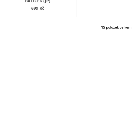
BALÍČEK (JP)
699 Kč
15
položek celkem
O
V
L
Á
D
A
C
Í
P
R
V
K
Y
V
Ý
P
I
S
U