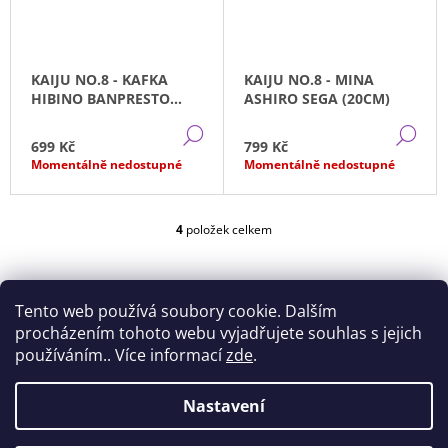
J
E
M
E
KAIJU NO.8 - KAFKA
KAIJU NO.8 - MINA
HIBINO BANPRESTO
ASHIRO SEGA (20CM)
(26CM)
JUJUTSU
DETAIL
DE
KAISEN
699 Kč
799 Kč
-
Momentálně nedostupné
Momentálně nedostupné
GOJO
SATORU
ACRYLIC
STOJÁNEK
4
položek celkem
O
149
V
Kč
L
Á
Tento web používá soubory cookie. Dalším
D
A
procházením tohoto webu vyjadřujete souhlas s jejich
C
používáním.. Více informací
zde
.
Í
P
Z
Nastavení
R
Doprava
Všeobecné obchodní podmínky
Á
Podmínky ochrany osobních údajů
V
K