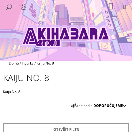
K
Přejít
NÁKUP
M
HLEDAT
na
KOŠÍK
O
PŘIHLÁŠENÍ
ZPĚT
ZPĚT
obsah
Š
Í
C
K
O
P
O
T
Domů
/
Figurky
/
Kaiju No. 8
Ř
KAIJU NO. 8
E
B
U
Kaiju No. 8
J
Ř
Řadit podle:
DOPORUČUJEME
E
A
T
Z
E
E
N
OTEVŘÍT FILTR