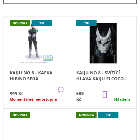
N
A
Í
J
P
V
Í
NOVINKA
TIP
TIP
R
Ý
T
O
P
?
D
I
U
S
K
P
T
R
HLEDAT
KAIJU NO 8 - KAFKA
KAIJU NO.8 - SVÍTÍCÍ
Ů
O
HIBINO SEGA
HLAVA KAIJU ELCOCO
D
(12CM)
DETAIL
U
DO
599
599 Kč
KOŠÍKU
D
K
Kč
Momentálně nedostupné
Skladem
O
T
P
O
Ů
NOVINKA
NOVINKA
TIP
R
U
Č
U