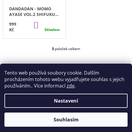
J
DANDADAN - MOMO
E
AYASE VOL.2 SHIFUKU
M
LUMINASTA SEGA
E
DO
999
(20CM)
KOŠÍKU
Kč
Skladem
MY
HERO
ACADEMIA
3
položek celkem
-
O
HIZASHI
V
YAMADA/PRESENT
L
MIC
Á
(20CM)
Tento web používá soubory cookie. Dalším
D
499
A
procházením tohoto webu vyjadřujete souhlas s jejich
Kč
C
používáním.. Více informací
zde
.
Í
P
Z
Nastavení
R
Doprava
Všeobecné obchodní podmínky
Á
Podmínky ochrany osobních údajů
V
P
K
© 2026 Akihabara Store. Všechna práva
Vytvořil Shoptet
Y
Souhlasím
A
vyhrazena.
V
T
Ý