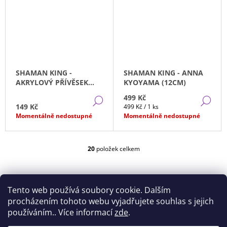
SHAMAN KING -
SHAMAN KING - ANNA
AKRYLOVÝ PŘÍVĚSEK
KYOYAMA (12CM)
TAO REN
499 Kč
DETAIL
DE
149 Kč
Měrná
499 Kč / 1 ks
cena:
Momentálně nedostupné
Momentálně nedostupné
20
položek celkem
O
V
L
Á
Tento web používá soubory cookie. Dalším
D
A
procházením tohoto webu vyjadřujete souhlas s jejich
C
používáním.. Více informací
zde
.
Í