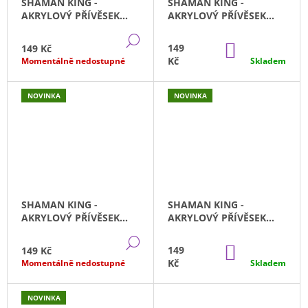
SHAMAN KING -
SHAMAN KING -
AKRYLOVÝ PŘÍVĚSEK
AKRYLOVÝ PŘÍVĚSEK
FAUST A ELIZA
IRON MAIDEN
DETAIL
DO
149
149 Kč
KOŠÍKU
Kč
Momentálně nedostupné
Skladem
NOVINKA
NOVINKA
SHAMAN KING -
SHAMAN KING -
AKRYLOVÝ PŘÍVĚSEK
AKRYLOVÝ PŘÍVĚSEK
ANNA KYOYAMA
HOROHORO
DETAIL
DO
149
149 Kč
KOŠÍKU
Kč
Momentálně nedostupné
Skladem
NOVINKA