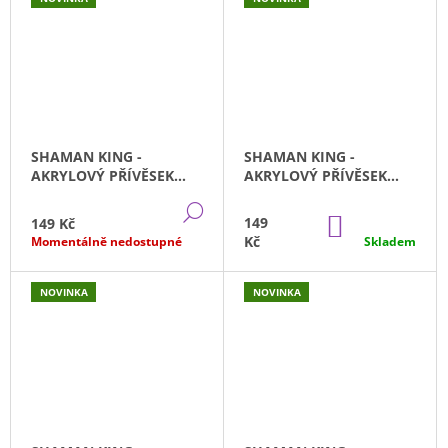
SHAMAN KING -
SHAMAN KING -
AKRYLOVÝ PŘÍVĚSEK
AKRYLOVÝ PŘÍVĚSEK
UMEMIYA RYUNOSUKE
CHOCOLOVE
DETAIL
MCDONNELL
DO
149
149 Kč
KOŠÍKU
Kč
Momentálně nedostupné
Skladem
NOVINKA
NOVINKA