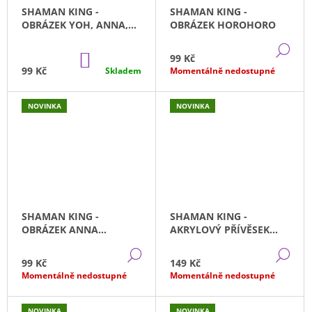
SHAMAN KING -
SHAMAN KING -
OBRÁZEK YOH, ANNA,
OBRÁZEK HOROHORO
AMIDAMARU
DE
DO
99 Kč
KOŠÍKU
99 Kč
Skladem
Momentálně nedostupné
NOVINKA
NOVINKA
SHAMAN KING -
SHAMAN KING -
OBRÁZEK ANNA
AKRYLOVÝ PŘÍVĚSEK
KYOYAMA
LYSANDER
DETAIL
DE
99 Kč
149 Kč
Momentálně nedostupné
Momentálně nedostupné
NOVINKA
NOVINKA