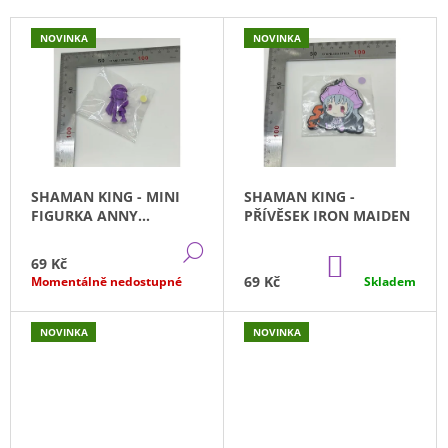
P
A
V
NOVINKA
NOVINKA
R
J
Ý
O
Í
P
D
T
I
U
?
S
K
P
T
R
SHAMAN KING - MINI
SHAMAN KING -
Ů
O
FIGURKA ANNY
PŘÍVĚSEK IRON MAIDEN
D
HLEDAT
KYOYAMA
DETAIL
U
DO
69 Kč
KOŠÍKU
K
69 Kč
Momentálně nedostupné
Skladem
T
D
O
Ů
NOVINKA
NOVINKA
P
O
R
U
Č
U