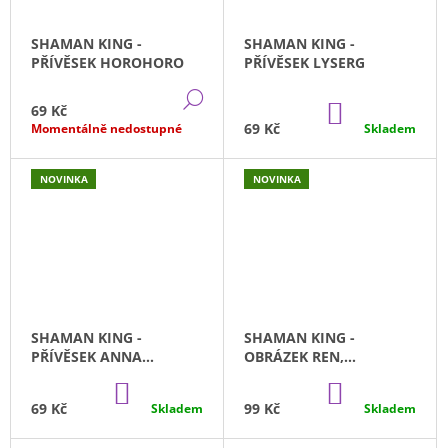
J
E
SHAMAN KING -
SHAMAN KING -
M
PŘÍVĚSEK HOROHORO
PŘÍVĚSEK LYSERG
E
DETAIL
DO
69 Kč
ONE
KOŠÍKU
69 Kč
Momentálně nedostupné
Skladem
PIECE
-
NAMI
NOVINKA
NOVINKA
SPLASH
STYLE
GLITTER
GLAMOUR
BANPRESTO
(23CM)
799
Kč
SHAMAN KING -
SHAMAN KING -
PŘÍVĚSEK ANNA
OBRÁZEK REN,
KYOYAMA
CHOCOLOVE,
DO
DO
HOROHORO
KOŠÍKU
KOŠÍKU
69 Kč
99 Kč
Skladem
Skladem