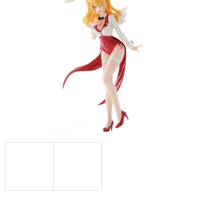
A
J
Í
T
?
HLEDAT
D
O
P
O
R
U
Č
U