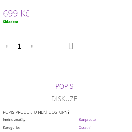
J
699 Kč
E
M
E
Měrná
Skladem
cena:
JUJUTSU
KAISEN
DO
-
KOŠÍKU
GOJO
SATORU
MAXIMATIC
799
Kč
POPIS
DISKUZE
POPIS PRODUKTU NENÍ DOSTUPNÝ
Jméno značky
:
Banpresto
Kategorie
:
Ostatní