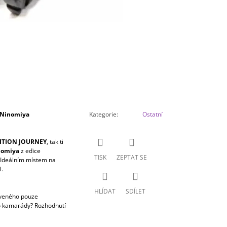
 Ninomiya
Kategorie
:
Ostatní
ITION JOURNEY
, tak ti
nomiya
z edice
TISK
ZEPTAT SE
 Ideálním místem na
l.
HLÍDAT
SDÍLET
veného pouze
ho kamarády? Rozhodnutí