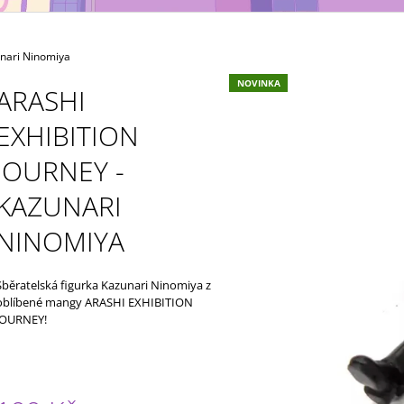
MAXIMATIC
KING OF ARTIST 
699 Kč
799 Kč
nari Ninomiya
NOVINKA
ARASHI
EXHIBITION
JOURNEY -
KAZUNARI
NINOMIYA
Sběratelská figurka Kazunari Ninomiya z
oblíbené mangy ARASHI EXHIBITION
JOURNEY!