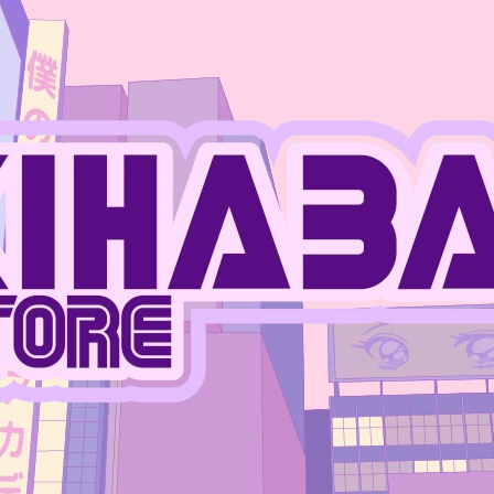
CO POTŘEBUJETE NAJÍT?
HLEDAT
DOPORUČUJEME
JUJUTSU KAISEN - MEGUMI FUSHIGURO
ONE PIECE - MO