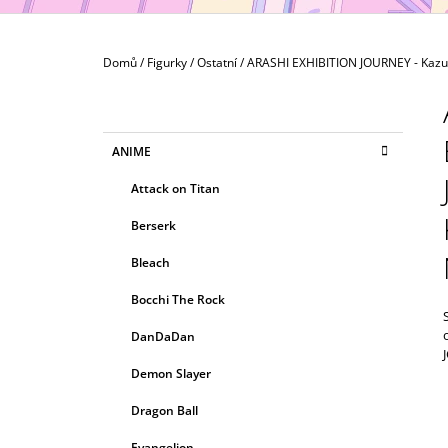
MAXIMATIC
799 Kč
Domů
/
Figurky
/
Ostatní
/
ARASHI EXHIBITION JOURNEY - Kazu
P
O
S
K
Přeskočit
ANIME
T
A
kategorie
T
R
Attack on Titan
E
A
G
Berserk
N
O
R
N
Bleach
I
Í
E
Bocchi The Rock
P
A
DanDaDan
N
Demon Slayer
E
Dragon Ball
L
Evangelion