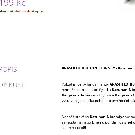
199 Kč
Měrná
Momentálně nedostupné
ena:
POPIS
ARASHI EXHIBITION JOURNEY - Kazunari
DISKUZE
Pokud jsi velký fanda mangy
ARASHI EXHIB
nemůže uniknout tato figurka
Kazunari Ni
Banpresto kolekce
od výrobce
Banpresto
!
vystavení je polička nebo pracovní/noční stů
Necháš si svého
Kazunari Ninomiya
vysta
samostatně nebo k němu pořídíš i další je
je jen na
tobě!