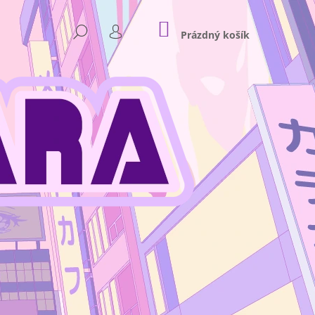
NÁKUPNÍ
HLEDAT
KOŠÍK
Prázdný košík
PŘIHLÁŠENÍ
Následující
NKEY D. LUFFY GEAR 4