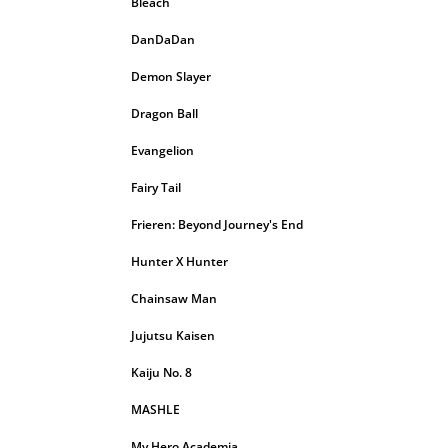
Bleach
DanDaDan
Demon Slayer
Dragon Ball
Evangelion
Fairy Tail
Frieren: Beyond Journey's End
Hunter X Hunter
Chainsaw Man
Jujutsu Kaisen
Kaiju No. 8
MASHLE
My Hero Academia