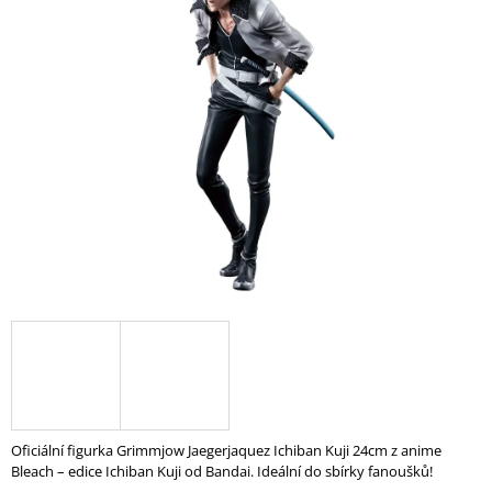
A
J
Í
T
?
HLEDAT
D
O
P
O
R
U
Oficiální figurka Grimmjow Jaegerjaquez Ichiban Kuji 24cm z anime
Č
Bleach – edice Ichiban Kuji od Bandai. Ideální do sbírky fanoušků!
U