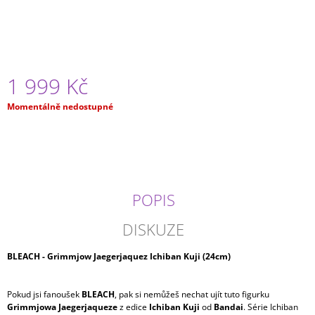
J
E
M
E
1 999 Kč
ONE
PIECE
Měrná
-
Momentálně nedostupné
MONKEY
cena:
D.
LUFFY
GEAR
4
KING
OF
POPIS
ARTIST
TYP
DISKUZE
B
799
Kč
BLEACH - Grimmjow Jaegerjaquez Ichiban Kuji (24cm)
Pokud jsi fanoušek
BLEACH
, pak si nemůžeš nechat ujít tuto figurku
Grimmjowa Jaegerjaqueze
z edice
Ichiban Kuji
od
Bandai
. Série Ichiban