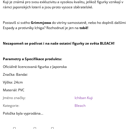
Kuji je známá pro svou exkluzivitu a vysokou kvalitu, jelikož figurky vznikají v
rámci japonských loterií a jsou proto vysoce sběratelské.
Postavíš si svého
Grimmjowa
do vitríny samostatně, nebo ho doplníš dalšími
Espady a protivníky Ichiga? Rozhodnutí je jen na
tobě!
Nezapomeň se podívat i na naše ostatní figurky ze světa BLEACH!
Parametry a Specifikace produktu:
Oficiálně licencovaná figurka z Japonska
Značka: Bandai
Výška: 24cm
Materiál: PVC
Jméno značky
:
Ichiban Kuji
Kategorie
:
Bleach
Položka byla vyprodána…