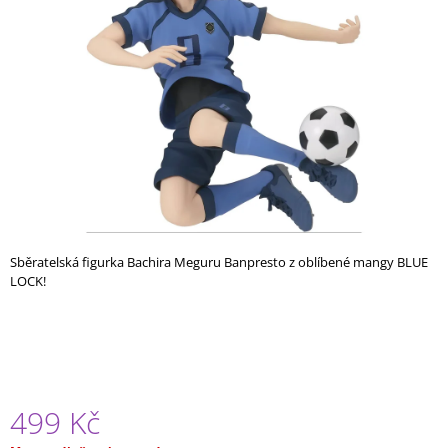
A
J
Í
T
?
HLEDAT
Sběratelská figurka Bachira Meguru Banpresto z oblíbené mangy BLUE
LOCK!
D
O
P
O
R
U
499 Kč
Č
U