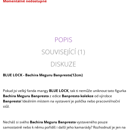
Měrná
Momentálně nedostupné
J
cena:
E
M
E
ONE
POPIS
PIECE
-
MONKEY
SOUVISEJÍCÍ (1)
D.
LUFFY
DISKUZE
GEAR
4
KING
BLUE LOCK - Bachira Meguru Banpresto(12cm)
OF
ARTIST
TYP
Pokud jsi velký fanda mangy
BLUE LOCK
, tak ti nemůže uniknout tato figurka
B
Bachira Meguru Banpresto
z edice
Banpresto kolekce
od výrobce
799
Banpresto
! Ideálním místem na vystavení je polička nebo pracovní/noční
Kč
stůl.
Necháš si svého
Bachira Meguru Banpresto
vystaveného pouze
samostatně nebo k němu pořídíš i další jeho kamarády? Rozhodnutí je jen na