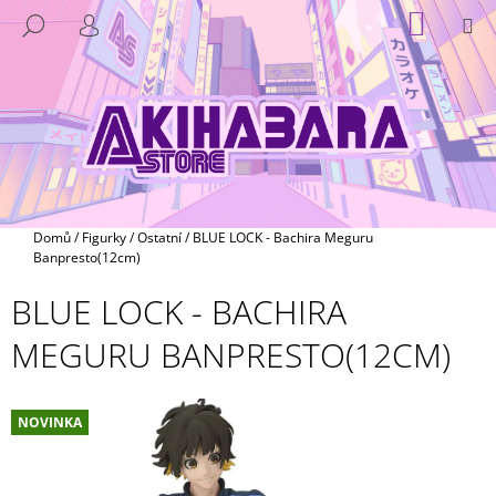
K
Přejít
NÁKUP
M
HLEDAT
na
KOŠÍK
O
PŘIHLÁŠENÍ
ZPĚT
ZPĚT
obsah
Š
Í
C
K
O
P
O
T
Domů
/
Figurky
/
Ostatní
/
BLUE LOCK - Bachira Meguru
Ř
Banpresto(12cm)
E
BLUE LOCK - BACHIRA
B
MEGURU BANPRESTO(12CM)
U
J
E
NOVINKA
T
E
N