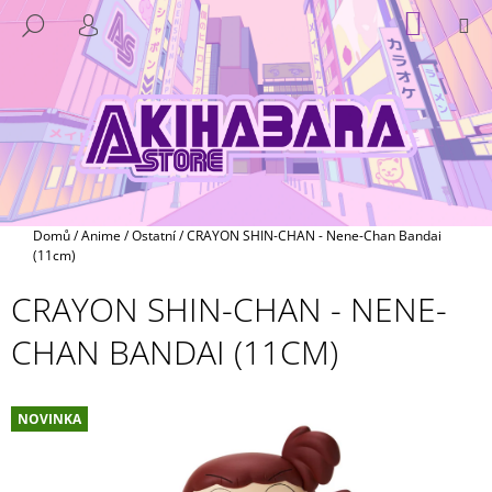
K
Přejít
NÁKUP
M
HLEDAT
na
KOŠÍK
O
PŘIHLÁŠENÍ
ZPĚT
ZPĚT
obsah
Š
Í
C
K
O
P
O
T
Domů
/
Anime
/
Ostatní
/
CRAYON SHIN-CHAN - Nene-Chan Bandai
Ř
(11cm)
E
CRAYON SHIN-CHAN - NENE-
B
CHAN BANDAI (11CM)
U
J
E
NOVINKA
T
E
N