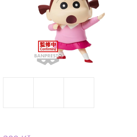
A
J
Í
T
?
HLEDAT
D
O
P
O
R
U
Č
U