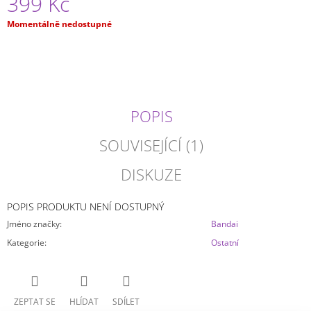
399 Kč
J
E
Měrná
Momentálně nedostupné
cena:
M
E
JUJUTSU
KAISEN
-
POPIS
MEGUMI
FUSHIGURO
ACRYLIC
SOUVISEJÍCÍ (1)
STOJÁNEK
DISKUZE
149
Kč
POPIS PRODUKTU NENÍ DOSTUPNÝ
Jméno značky
:
Bandai
Kategorie
:
Ostatní
ZEPTAT SE
HLÍDAT
SDÍLET