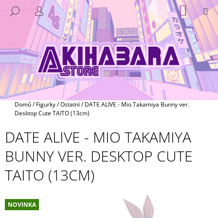
K
Přejít
NÁKUP
M
HLEDAT
na
KOŠÍK
O
PŘIHLÁŠENÍ
ZPĚT
ZPĚT
obsah
Š
Í
C
K
O
P
O
T
Domů
/
Figurky
/
Ostatní
/
DATE ALIVE - Mio Takamiya Bunny ver.
Ř
Desktop Cute TAITO (13cm)
E
DATE ALIVE - MIO TAKAMIYA
B
BUNNY VER. DESKTOP CUTE
U
J
TAITO (13CM)
E
T
E
NOVINKA
N