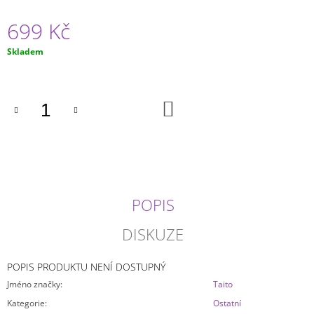
J
699 Kč
E
M
E
Měrná
Skladem
cena:
ONE
PIECE
DO
-
KOŠÍKU
GOL
D.
ROGER
KING
OF
THE
ARTIST
POPIS
SPEC.
VERSION
DISKUZE
799
Kč
POPIS PRODUKTU NENÍ DOSTUPNÝ
Jméno značky
:
Taito
Kategorie
:
Ostatní