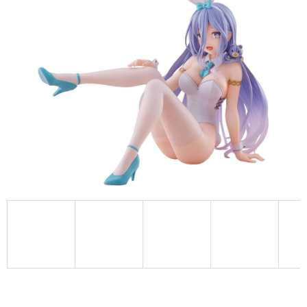
A
J
Í
T
?
HLEDAT
D
O
P
O
R
U
Č
U