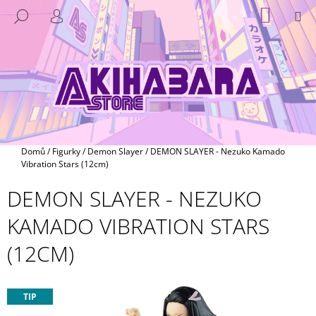
K
Přejít
NÁKUP
M
HLEDAT
na
KOŠÍK
O
PŘIHLÁŠENÍ
ZPĚT
ZPĚT
obsah
Š
Í
C
K
O
P
O
T
Domů
/
Figurky
/
Demon Slayer
/
DEMON SLAYER - Nezuko Kamado
Ř
Vibration Stars (12cm)
E
DEMON SLAYER - NEZUKO
B
KAMADO VIBRATION STARS
U
J
(12CM)
E
T
E
TIP
N