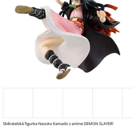
A
J
Í
T
?
HLEDAT
D
O
P
O
R
U
Sběratelská figurka Nezuko Kamado z anime DEMON SLAYER!
Č
U