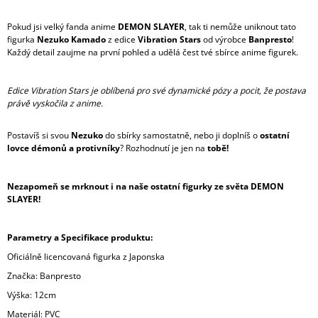
Pokud jsi velký fanda anime
DEMON SLAYER
, tak ti nemůže uniknout tato
figurka
Nezuko Kamado
z edice
Vibration Stars
od výrobce
Banpresto
!
Každý detail zaujme na první pohled a udělá čest tvé sbírce anime figurek.
Edice Vibration Stars je oblíbená pro své dynamické pózy a pocit, že postava
právě vyskočila z anime.
Postavíš si svou
Nezuko
do sbírky samostatně, nebo ji doplníš o
ostatní
lovce démonů a protivníky
? Rozhodnutí je jen na
tobě!
Nezapomeň se mrknout i na naše ostatní figurky ze světa DEMON
SLAYER!
Parametry a Specifikace produktu:
Oficiálně licencovaná figurka z Japonska
Značka: Banpresto
Výška: 12cm
Materiál: PVC