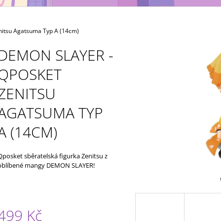
MAXIMATIC
KING OF ARTIST 
699 Kč
799 Kč
itsu Agatsuma Typ A (14cm)
DEMON SLAYER -
QPOSKET
ZENITSU
AGATSUMA TYP
A (14CM)
Qposket sběratelská figurka Zenitsu z
oblíbené mangy DEMON SLAYER!
499 Kč