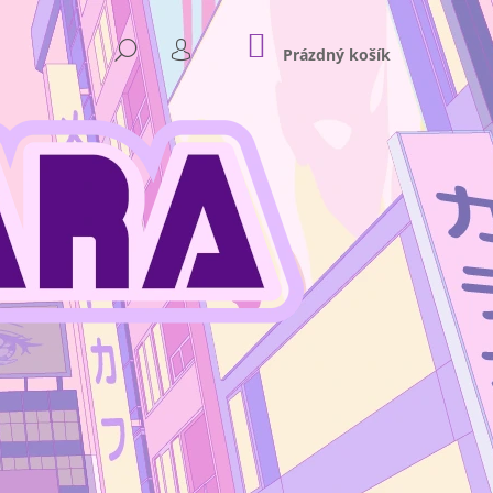
NÁKUPNÍ
HLEDAT
KOŠÍK
Prázdný košík
PŘIHLÁŠENÍ
Následující
NKEY D. LUFFY GEAR 4