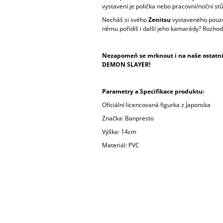
vystavení je polička nebo pracovní/noční stů
Necháš si svého
Zenitsu
vystaveného pouz
němu pořídíš i další jeho kamarády? Rozhodn
Nezapomeň se mrknout i na naše ostatní 
DEMON SLAYER!
Parametry a Specifikace produktu:
Oficiální licencovaná figurka z Japonska
Značka: Banpresto
Výška: 14cm
Materiál: PVC