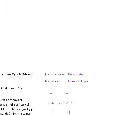
tsuma Typ A (14cm)
Jméno značky
:
Banpresto
Kategorie
:
Demon Slayer
ER
tak ti nemůže
lita
zpracování
TISK
ZEPTAT SE
tany a nejlepší barvy!
u
CHIBI
- hlava figurky je
ost. Ideálním místo na