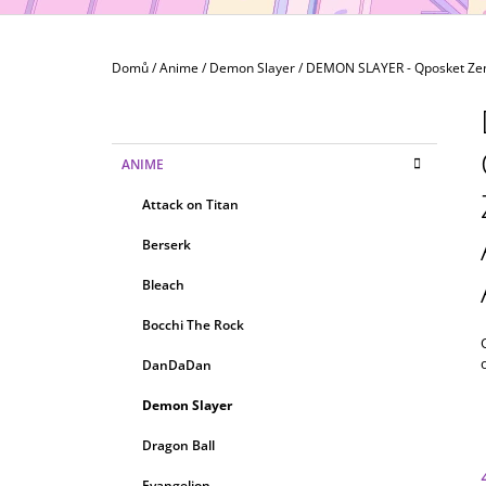
MAXIMATIC
799 Kč
Domů
/
Anime
/
Demon Slayer
/
DEMON SLAYER - Qposket Zen
P
O
S
K
Přeskočit
ANIME
T
A
kategorie
T
R
Attack on Titan
E
A
G
Berserk
N
O
R
N
Bleach
I
Í
E
Bocchi The Rock
P
A
DanDaDan
N
Demon Slayer
E
Dragon Ball
L
Evangelion