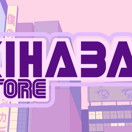
CO POTŘEBUJETE NAJÍT?
HLEDAT
DOPORUČUJEME
JUJUTSU KAISEN - MEGUMI FUSHIGURO
ONE PIECE - MO