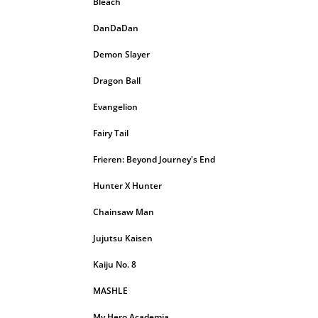
Bleach
DanDaDan
Demon Slayer
Dragon Ball
Evangelion
Fairy Tail
Frieren: Beyond Journey's End
Hunter X Hunter
Chainsaw Man
Jujutsu Kaisen
Kaiju No. 8
MASHLE
My Hero Academia