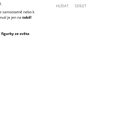
l.
HLÍDAT
SDÍLET
e samostatně nebo k
utí je jen na
tobě!
figurky ze světa