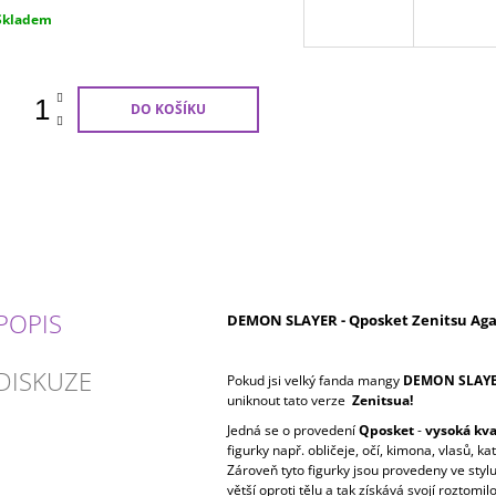
Měrná
Skladem
ena:
DO KOŠÍKU
POPIS
DEMON SLAYER - Qposket Zenitsu Aga
DISKUZE
Pokud jsi velký fanda mangy
DEMON SLAY
uniknout tato verze
Zenitsua
!
Jedná se o provedení
Qposket
-
vysoká kva
figurky např. obličeje, očí, kimona, vlasů, ka
Zároveň tyto figurky jsou provedeny ve styl
větší oproti tělu a tak získává svojí roztomil