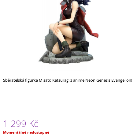
A
J
Í
T
?
HLEDAT
Sběratelská figurka Misato Katsuragi z anime Neon Genesis Evangelion!
D
O
P
O
R
1 299 Kč
U
Č
Měrná
Momentálně nedostupné
U