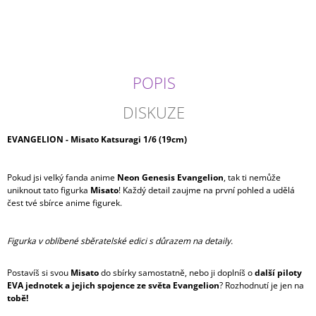
cena:
J
E
M
E
POPIS
JUJUTSU
KAISEN
-
DISKUZE
MEGUMI
FUSHIGURO
EVANGELION - Misato Katsuragi 1/6 (19cm)
MAXIMATIC
699
Kč
Pokud jsi velký fanda anime
Neon Genesis Evangelion
, tak ti nemůže
uniknout tato figurka
Misato
! Každý detail zaujme na první pohled a udělá
čest tvé sbírce anime figurek.
Figurka v oblíbené sběratelské edici s důrazem na detaily.
Postavíš si svou
Misato
do sbírky samostatně, nebo ji doplníš o
další piloty
EVA jednotek a jejich spojence ze světa Evangelion
? Rozhodnutí je jen na
tobě!