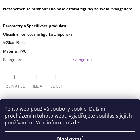
Nezapomeň se mrknout i na naše ostatní figurky ze světa Evangelion!
Parametry a Specifikace produktu:
Oficiálně licencovaná figurka z Japonska
Výška: 19cm
Materiál: PVC
Kategorie
:
Evangelion
ZEPTAT SE
HLÍDAT
SDÍLET
Tento web používá soubory cookie. Dalším
procházením tohoto webu vyjadřujete souhlas s jejich
používáním.. Více informací
zde
.
Z
Nastavení
Doprava
Všeobecné obchodní podmínky