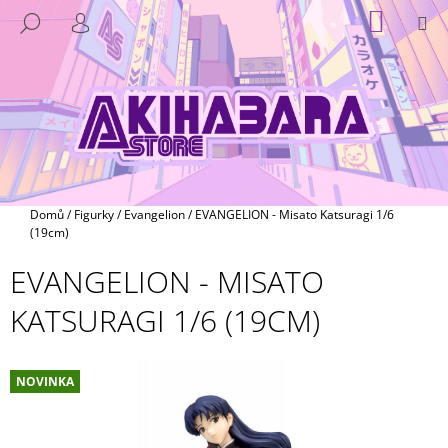
K
Přejít
NÁKUP
M
HLEDAT
na
KOŠÍK
O
PŘIHLÁŠENÍ
ZPĚT
ZPĚT
obsah
Š
Í
C
K
O
P
O
T
Domů
/
Figurky
/
Evangelion
/
EVANGELION - Misato Katsuragi 1/6
Ř
(19cm)
E
EVANGELION - MISATO
B
KATSURAGI 1/6 (19CM)
U
J
E
NOVINKA
T
E
N