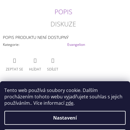
J
E
POPIS
M
E
DISKUZE
JUJUTSU
POPIS PRODUKTU NENÍ DOSTUPNÝ
KAISEN
-
Kategorie
:
Evangelion
AKRYLOVÝ
STOJÁNEK
(NÁHODNÝ)
79
ZEPTAT SE
HLÍDAT
SDÍLET
Kč
Tento web používá soubory cookie. Dalším
procházením tohoto webu vyjadřujete souhlas s jejich
používáním.. Více informací
zde
.
Z
Nastavení
Doprava
Všeobecné obchodní podmínky
Á
Podmínky ochrany osobních údajů