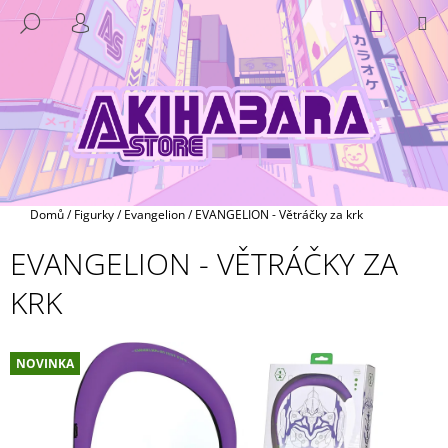
K
Přejít
NÁKUP
M
HLEDAT
na
KOŠÍK
O
PŘIHLÁŠENÍ
ZPĚT
ZPĚT
obsah
Š
Í
C
K
O
P
O
T
Domů
/
Figurky
/
Evangelion
/
EVANGELION - Větráčky za krk
Ř
EVANGELION - VĚTRÁČKY ZA
E
B
KRK
U
J
E
NOVINKA
T
E
N