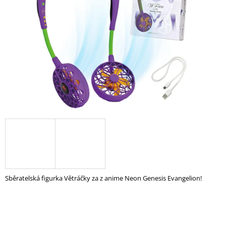
A
J
Í
T
?
HLEDAT
D
O
P
Sběratelská figurka Větráčky za z anime Neon Genesis Evangelion!
O
R
U
Č
U