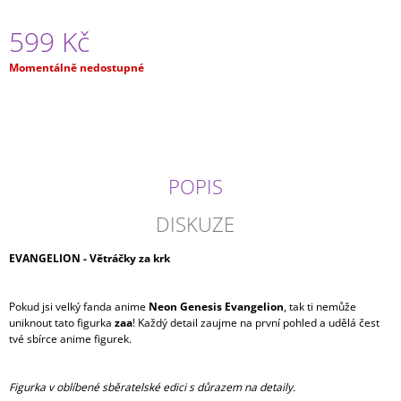
J
E
599 Kč
M
E
Měrná
Momentálně nedostupné
cena:
JUJUTSU
KAISEN
-
GOJO
SATORU
POPIS
MAXIMATIC
799
DISKUZE
Kč
EVANGELION - Větráčky za krk
Pokud jsi velký fanda anime
Neon Genesis Evangelion
, tak ti nemůže
uniknout tato figurka
zaa
! Každý detail zaujme na první pohled a udělá čest
tvé sbírce anime figurek.
Figurka v oblíbené sběratelské edici s důrazem na detaily.