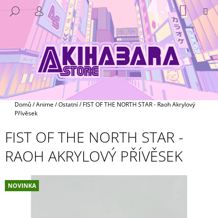
K
Přejít
NÁKUP
M
HLEDAT
na
KOŠÍK
O
PŘIHLÁŠENÍ
ZPĚT
ZPĚT
obsah
Š
Í
C
K
O
P
O
T
Domů
/
Anime
/
Ostatní
/
FIST OF THE NORTH STAR - Raoh Akrylový
Ř
Přívěsek
E
FIST OF THE NORTH STAR -
B
RAOH AKRYLOVÝ PŘÍVĚSEK
U
J
E
NOVINKA
T
E
N