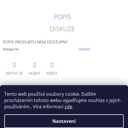
J
E
POPIS
M
E
DISKUZE
MY
HERO
POPIS PRODUKTU NENÍ DOSTUPNÝ
ACADEMIA
-
Kategorie
:
Ostatní
HIZASHI
YAMADA/PRESENT
MIC
(20CM)
ZEPTAT SE
HLÍDAT
SDÍLET
499
Kč
Tento web používá soubory cookie. Dalším
procházením tohoto webu vyjadřujete souhlas s jejich
používáním.. Více informací
zde
.
Z
Nastavení
Doprava
Všeobecné obchodní podmínky
Á
Podmínky ochrany osobních údajů