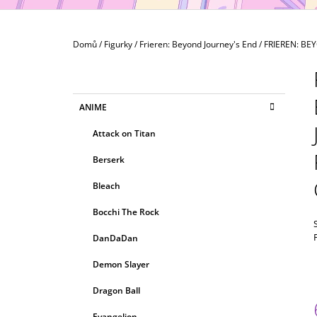
(NÁHODNÝ)
79 Kč
Domů
/
Figurky
/
Frieren: Beyond Journey's End
/
FRIEREN: BEY
P
O
S
K
Přeskočit
ANIME
T
A
kategorie
T
R
Attack on Titan
E
A
G
Berserk
N
O
R
N
Bleach
I
Í
E
Bocchi The Rock
P
A
DanDaDan
N
Demon Slayer
E
Dragon Ball
L
Evangelion