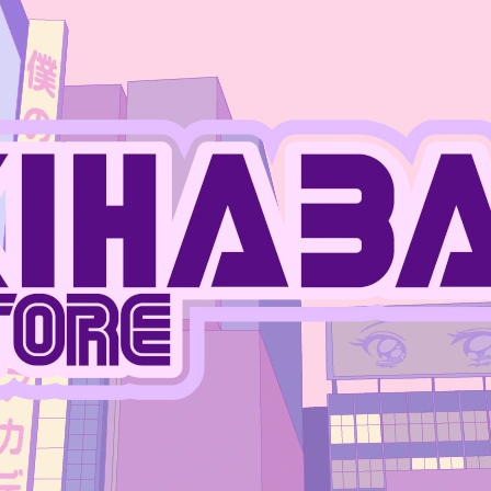
CO POTŘEBUJETE NAJÍT?
HLEDAT
DOPORUČUJEME
JUJUTSU KAISEN - PLASTOVÝ STOJÁNEK
JUJUTSU KAISEN