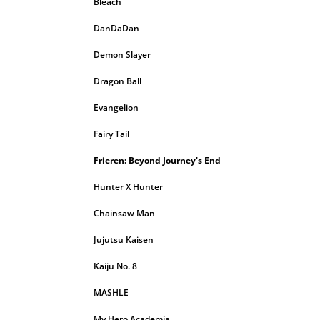
Bleach
DanDaDan
Demon Slayer
Dragon Ball
Evangelion
Fairy Tail
Frieren: Beyond Journey's End
Hunter X Hunter
Chainsaw Man
Jujutsu Kaisen
Kaiju No. 8
MASHLE
My Hero Academia