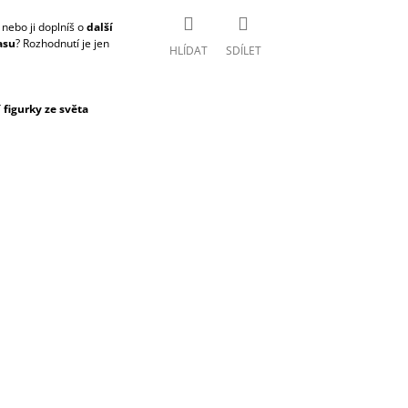
nebo ji doplníš o
další
asu
? Rozhodnutí je jen
HLÍDAT
SDÍLET
figurky ze světa