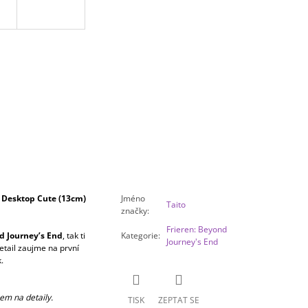
Desktop Cute (13cm)
Jméno
Taito
značky
:
Frieren: Beyond
d Journey’s End
, tak ti
Kategorie
:
Journey's End
etail zaujme na první
.
em na detaily.
TISK
ZEPTAT SE