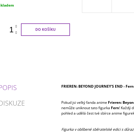
Měrná
Skladem
ena:
DO KOŠÍKU
POPIS
FRIEREN: BEYOND JOURNEY'S END - Fern 
DISKUZE
Pokud jsi velký fanda anime
Frieren: Beyon
nemůže uniknout tato figurka
Fern
! Každý d
pohled a udělá čest tvé sbírce anime figurek
Figurka v oblíbené sběratelské edici s důraz