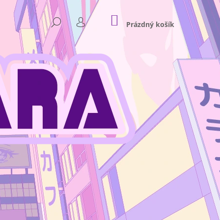
NÁKUPNÍ
HLEDAT
KOŠÍK
Prázdný košík
PŘIHLÁŠENÍ
Následující
 - PLASTOVÝ STOJÁNEK