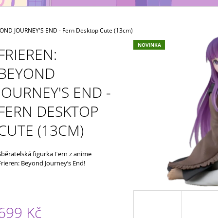
NÁHODNÝ
(NÁHODNÝ)
49 Kč
49 Kč
OND JOURNEY'S END - Fern Desktop Cute (13cm)
NOVINKA
FRIEREN:
BEYOND
JOURNEY'S END -
FERN DESKTOP
CUTE (13CM)
Sběratelská figurka Fern z anime
Frieren: Beyond Journey’s End!
699 Kč