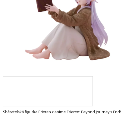
A
J
Í
T
?
HLEDAT
D
O
P
O
Sběratelská figurka Frieren z anime Frieren: Beyond Journey’s End!
R
U
Č
U