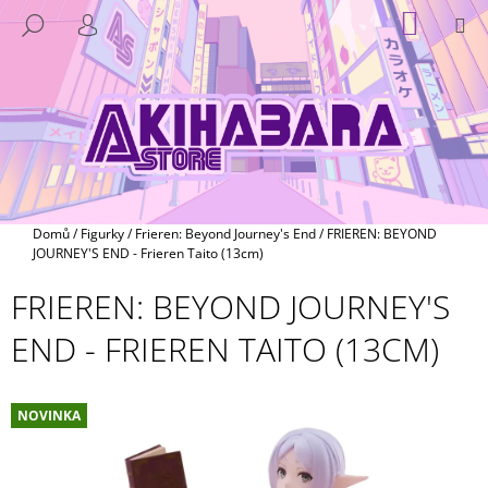
K
Přejít
NÁKUP
M
HLEDAT
na
KOŠÍK
O
PŘIHLÁŠENÍ
ZPĚT
ZPĚT
obsah
Š
Í
C
K
O
P
O
T
Domů
/
Figurky
/
Frieren: Beyond Journey's End
/
FRIEREN: BEYOND
Ř
JOURNEY'S END - Frieren Taito (13cm)
E
FRIEREN: BEYOND JOURNEY'S
B
END - FRIEREN TAITO (13CM)
U
J
E
NOVINKA
T
E
N