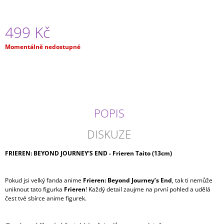
J
E
M
499 Kč
E
Měrná
Momentálně nedostupné
cena:
JUJUTSU
KAISEN
-
MEGUMI
FUSHIGURO
MAXIMATIC
POPIS
699
Kč
DISKUZE
FRIEREN: BEYOND JOURNEY'S END - Frieren Taito (13cm)
Pokud jsi velký fanda anime
Frieren: Beyond Journey’s End
, tak ti nemůže
uniknout tato figurka
Frieren
! Každý detail zaujme na první pohled a udělá
čest tvé sbírce anime figurek.