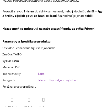
Figurka v oblíbené sběratelské edici s důrazem na detaily.
Postavíš si svou
Frieren
do sbírky samostatně, nebo ji doplníš o
další mágy
a hrdiny z jejich pouti za hranice času
? Rozhodnutí je jen na
tobě!
Nezapomeň se mrknout i na naše ostatní figurky ze světa Frieren!
Parametry a Specifikace produktu:
Oficiálně licencovaná figurka z Japonska
Značka: TAITO
Výška: 13cm
Materiál: PVC
Jméno značky
:
Taito
Kategorie
:
Frieren: Beyond Journey's End
Položka byla vyprodána…
ZEPTAT SE
HLÍDAT
SDÍLET