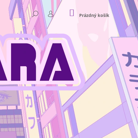
NÁKUPNÍ
HLEDAT
KOŠÍK
Prázdný košík
PŘIHLÁŠENÍ
Následující
NKEY D. LUFFY GEAR 4