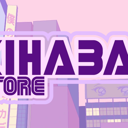
CO POTŘEBUJETE NAJÍT?
HLEDAT
DOPORUČUJEME
JUJUTSU KAISEN - MEGUMI FUSHIGURO
ONE PIECE - MO