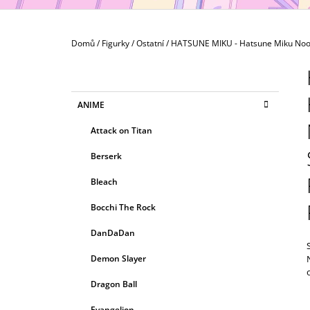
MAXIMATIC
799 Kč
Domů
/
Figurky
/
Ostatní
/
HATSUNE MIKU - Hatsune Miku Noodl
P
O
S
K
Přeskočit
ANIME
T
A
kategorie
T
R
Attack on Titan
E
A
G
Berserk
N
O
R
N
Bleach
I
Í
E
Bocchi The Rock
P
A
DanDaDan
N
Demon Slayer
E
Dragon Ball
L
Evangelion