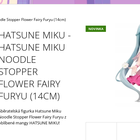
MAXIMATIC
KING OF ARTIST 
699 Kč
799 Kč
e Stopper Flower Fairy Furyu (14cm)
NOVINKA
HATSUNE MIKU -
HATSUNE MIKU
NOODLE
STOPPER
FLOWER FAIRY
FURYU (14CM)
Sběratelská figurka Hatsune Miku
Noodle Stopper Flower Fairy Furyu z
oblíbené mangy HATSUNE MIKU!