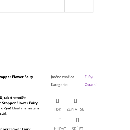
opper Flower Fairy
Jméno značky
:
FuRyu
Kategorie
:
Ostatní
U
, tak ti nemůže
 Stopper Flower Fairy
FuRyu
! Ideálním místem
TISK
ZEPTAT SE
stůl.
HLÍDAT
SDÍLET
pper Flower Fairy