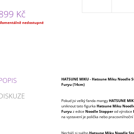
899 Kč
Měrná
Momentálně nedostupné
ena:
POPIS
HATSUNE MIKU - Hatsune Miku Noodle St
Furyu (14cm)
DISKUZE
Pokud jsi velký fanda mangy
HATSUNE MIK
uniknout tato figurka
Hatsune Miku Noodle
Furyu
z edice
Noodle Stopper
od výrobce
na vystavení je polička nebo pracovní/noční 
Necháš si svého
Hatsune Miku Noodle Sto