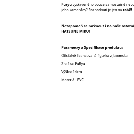
Furyu
vystaveného pouze samostatně nebo k
jeho kamarády? Rozhodnutí je jen na
tobě!
Nezapomeň se mrknout i na naše ostatní 
HATSUNE MIKU!
Parametry a Specifikace produktu:
Oficiálně licencovaná figurka z Japonska
Značka: FuRyu
Výška: 14cm
Materiál: PVC