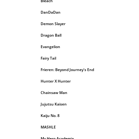
Bleach
DanDaDan
Demon Slayer
Dragon Ball
Evangelion
Fairy Tail
Frieren: Beyond Journey's End
Hunter X Hunter
Chainsaw Man
Jujutsu Kaisen
Kaiju No. 8
MASHLE
My Hero Academia