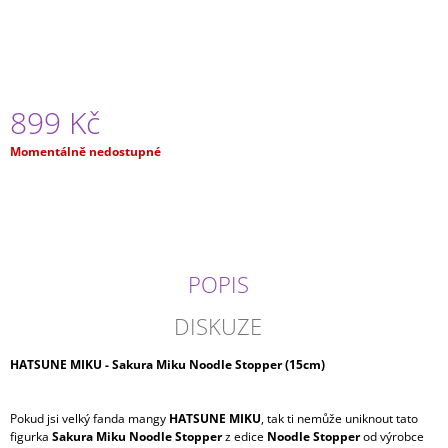
J
E
M
E
899 Kč
JUJUTSU
KAISEN
Měrná
-
Momentálně nedostupné
MEGUMI
cena:
FUSHIGURO
MAXIMATIC
699
Kč
POPIS
DISKUZE
HATSUNE MIKU - Sakura Miku Noodle Stopper (15cm)
Pokud jsi velký fanda mangy
HATSUNE MIKU
, tak ti nemůže uniknout tato
figurka
Sakura Miku Noodle Stopper
z edice
Noodle Stopper
od výrobce