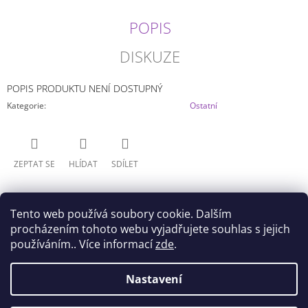
J
E
POPIS
M
E
DISKUZE
DATE
POPIS PRODUKTU NENÍ DOSTUPNÝ
A
LIVE
Kategorie
:
Ostatní
-
YOSHINO
GLITTER&GLAMOURS
(20CM)
ZEPTAT SE
HLÍDAT
SDÍLET
599
Kč
Tento web používá soubory cookie. Dalším
procházením tohoto webu vyjadřujete souhlas s jejich
používáním.. Více informací
zde
.
Z
Nastavení
Doprava
Všeobecné obchodní podmínky
Á
Podmínky ochrany osobních údajů