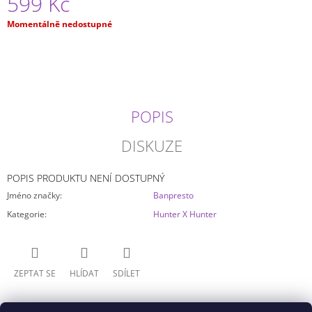
599 Kč
J
E
Měrná
Momentálně nedostupné
cena:
M
E
APOTHECARY
DIARIES
-
POPIS
MAO
MAO
BRILIANT
DISKUZE
999
Kč
POPIS PRODUKTU NENÍ DOSTUPNÝ
Jméno značky
:
Banpresto
Kategorie
:
Hunter X Hunter
ZEPTAT SE
HLÍDAT
SDÍLET