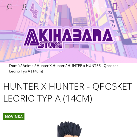
K
Přejít
NÁKUP
M
HLEDAT
na
KOŠÍK
O
PŘIHLÁŠENÍ
ZPĚT
ZPĚT
obsah
Š
Í
C
K
O
P
O
T
Domů
/
Anime
/
Hunter X Hunter
/
HUNTER x HUNTER - Qposket
Ř
Leorio Typ A (14cm)
E
HUNTER X HUNTER - QPOSKET
B
LEORIO TYP A (14CM)
U
J
E
NOVINKA
T
E
N