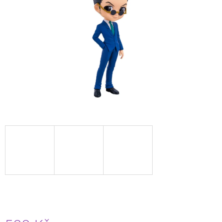
A
J
Í
T
?
HLEDAT
D
O
P
O
R
U
Č
U