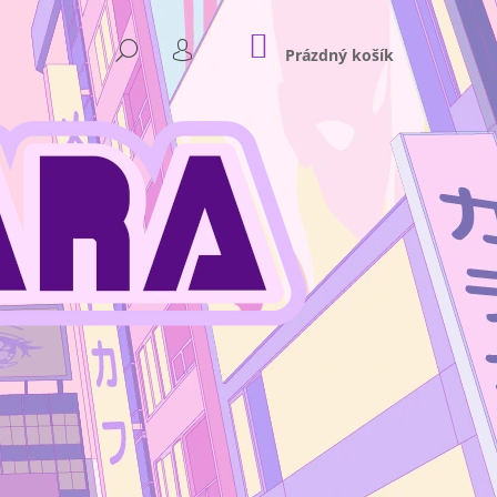
NÁKUPNÍ
HLEDAT
KOŠÍK
Prázdný košík
PŘIHLÁŠENÍ
Následující
 - PLASTOVÝ STOJÁNEK