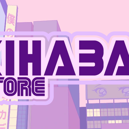
CO POTŘEBUJETE NAJÍT?
HLEDAT
DOPORUČUJEME
JUJUTSU KAISEN - PLASTOVÝ STOJÁNEK
JUJUTSU KAISEN