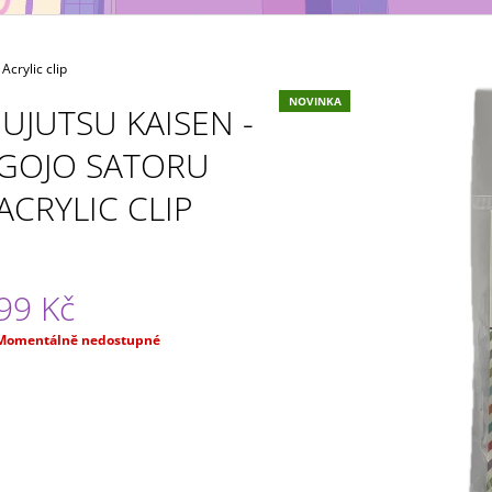
NÁHODNÝ
(NÁHODNÝ)
49 Kč
49 Kč
crylic clip
NOVINKA
JUJUTSU KAISEN -
GOJO SATORU
ACRYLIC CLIP
99 Kč
Měrná
Momentálně nedostupné
ena: