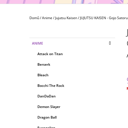
(NÁHODNÝ)
79 Kč
Domů
/
Anime
/
Jujutsu Kaisen
/
JUJUTSU KAISEN - Gojo Satoru A
P
O
S
K
Přeskočit
ANIME
T
A
kategorie
T
R
Attack on Titan
E
A
G
Berserk
N
O
R
N
Bleach
I
Í
E
Bocchi The Rock
P
c
A
DanDaDan
N
Demon Slayer
E
Dragon Ball
L
Evangelion