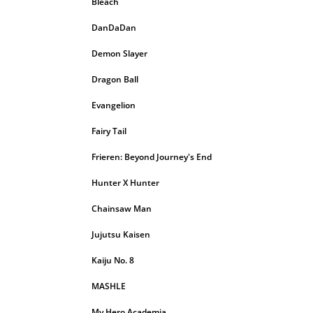
Bleach
DanDaDan
Demon Slayer
Dragon Ball
Evangelion
Fairy Tail
Frieren: Beyond Journey's End
Hunter X Hunter
Chainsaw Man
Jujutsu Kaisen
Kaiju No. 8
MASHLE
My Hero Academia