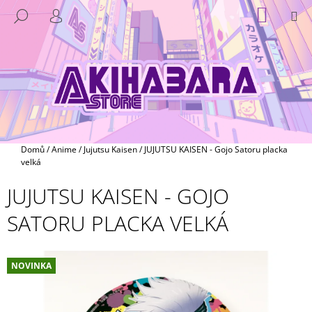
K
Přejít
NÁKUP
M
HLEDAT
na
KOŠÍK
O
PŘIHLÁŠENÍ
ZPĚT
ZPĚT
obsah
Š
Í
C
K
O
P
O
T
Domů
/
Anime
/
Jujutsu Kaisen
/
JUJUTSU KAISEN - Gojo Satoru placka
Ř
velká
E
JUJUTSU KAISEN - GOJO
B
SATORU PLACKA VELKÁ
U
J
E
NOVINKA
T
E
N