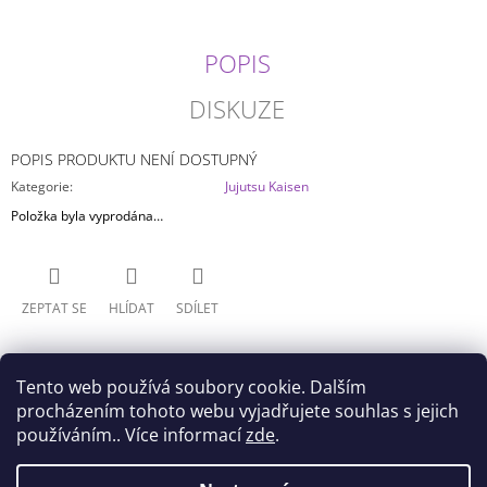
J
E
POPIS
M
E
DISKUZE
ONE
PIECE
POPIS PRODUKTU NENÍ DOSTUPNÝ
-
MONKEY
Kategorie
:
Jujutsu Kaisen
D.
Položka byla vyprodána…
LUFFY
GEAR
4
KING
OF
ZEPTAT SE
HLÍDAT
SDÍLET
ARTIST
TYP
B
799
Tento web používá soubory cookie. Dalším
Kč
procházením tohoto webu vyjadřujete souhlas s jejich
používáním.. Více informací
zde
.
Z