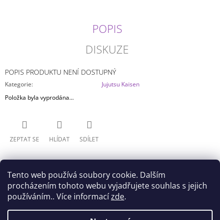
J
E
POPIS
M
E
DISKUZE
ONE
PIECE
POPIS PRODUKTU NENÍ DOSTUPNÝ
-
GOL
Kategorie
:
Jujutsu Kaisen
D.
Položka byla vyprodána…
ROGER
KING
OF
THE
ARTIST
ZEPTAT SE
HLÍDAT
SDÍLET
SPEC.
VERSION
799
Kč
Tento web používá soubory cookie. Dalším
procházením tohoto webu vyjadřujete souhlas s jejich
používáním.. Více informací
zde
.
Z