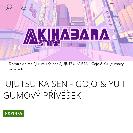
K
Přejít
NÁKUP
M
HLEDAT
na
KOŠÍK
O
PŘIHLÁŠENÍ
ZPĚT
ZPĚT
obsah
Š
Í
C
K
O
P
O
T
Domů
/
Anime
/
Jujutsu Kaisen
/
JUJUTSU KAISEN - Gojo & Yuji gumový
Ř
přívěšek
E
JUJUTSU KAISEN - GOJO & YUJI
B
GUMOVÝ PŘÍVĚŠEK
U
J
E
NOVINKA
T
E
N