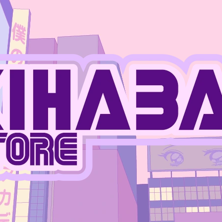
CO POTŘEBUJETE NAJÍT?
HLEDAT
DOPORUČUJEME
JUJUTSU KAISEN - MEGUMI FUSHIGURO
ONE PIECE - MO