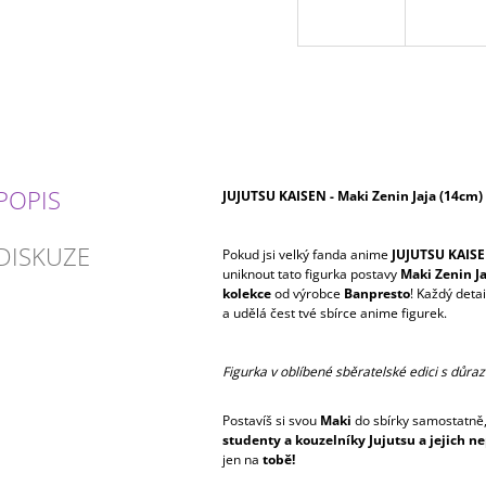
POPIS
JUJUTSU KAISEN - Maki Zenin Jaja (14cm)
DISKUZE
Pokud jsi velký fanda anime
JUJUTSU KAIS
uniknout tato figurka postavy
Maki Zenin Ja
kolekce
od výrobce
Banpresto
! Každý deta
a udělá čest tvé sbírce anime figurek.
Figurka v oblíbené sběratelské edici s důraz
Postavíš si svou
Maki
do sbírky samostatně,
studenty a kouzelníky Jujutsu a jejich ne
jen na
tobě!