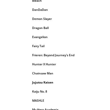
Bleach
DanDaDan
Demon Slayer
Dragon Ball
Evangelion
Fairy Tail
Frieren: Beyond Journey's End
Hunter X Hunter
Chainsaw Man
Jujutsu Kaisen
Kaiju No. 8
MASHLE
My Hero Academia