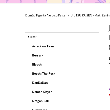
MAXIMATIC
799 Kč
Domů
/
Figurky
/
Jujutsu Kaisen
/
JUJUTSU KAISEN - Maki Zenin 
P
O
S
K
Přeskočit
ANIME
T
A
kategorie
T
R
Attack on Titan
E
A
G
Berserk
N
O
R
N
Bleach
I
Í
E
Bocchi The Rock
P
A
DanDaDan
N
Demon Slayer
E
c
Dragon Ball
L
Evangelion