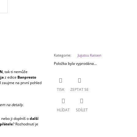
Kategorie
:
Jujutsu Kaisen
Položka byla vyprodána…
EN
, tak ti nemůže
ja
z edice
Banpresto
il zaujme na první pohled
TISK
ZEPTAT SE
em na detaily.
HLÍDAT
SDÍLET
 nebo ji doplníš o
další
přátele
? Rozhodnutí je