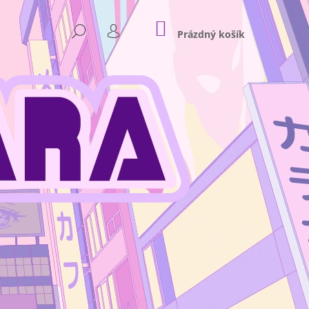
NÁKUPNÍ
HLEDAT
KOŠÍK
Prázdný košík
PŘIHLÁŠENÍ
Následující
NKEY D. LUFFY GEAR 4