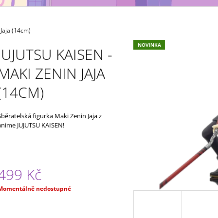
MAXIMATIC
KING OF ARTIST 
699 Kč
799 Kč
Jaja (14cm)
NOVINKA
JUJUTSU KAISEN -
MAKI ZENIN JAJA
(14CM)
Sběratelská figurka Maki Zenin Jaja z
anime JUJUTSU KAISEN!
499 Kč
Měrná
Momentálně nedostupné
ena: