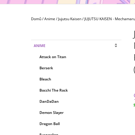
(NÁHODNÝ)
79 Kč
Domů
/
Anime
/
Jujutsu Kaisen
/
JUJUTSU KAISEN - Mechamaru p
P
O
S
K
Přeskočit
ANIME
T
A
kategorie
T
R
Attack on Titan
E
A
G
Berserk
N
O
R
N
Bleach
I
Í
E
Bocchi The Rock
P
A
DanDaDan
N
c
Demon Slayer
E
Dragon Ball
L
Evangelion