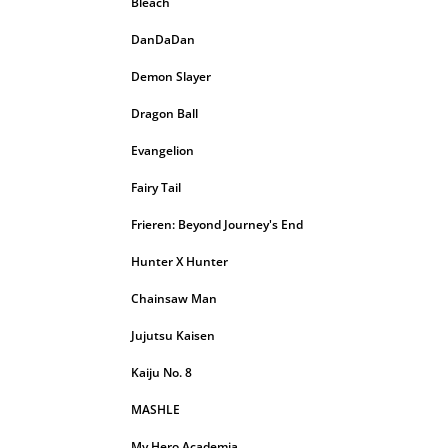
Bleach
DanDaDan
Demon Slayer
Dragon Ball
Evangelion
Fairy Tail
Frieren: Beyond Journey's End
Hunter X Hunter
Chainsaw Man
Jujutsu Kaisen
Kaiju No. 8
MASHLE
My Hero Academia