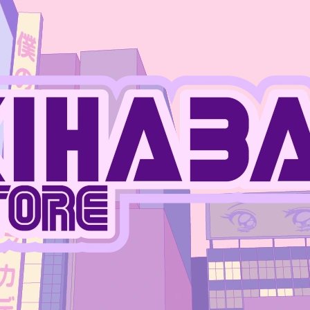
CO POTŘEBUJETE NAJÍT?
HLEDAT
DOPORUČUJEME
JUJUTSU KAISEN - PLASTOVÝ STOJÁNEK
JUJUTSU KAISEN