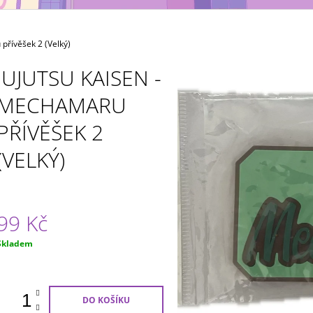
NÁHODNÝ
(NÁHODNÝ)
49 Kč
49 Kč
řívěšek 2 (Velký)
JUJUTSU KAISEN -
MECHAMARU
PŘÍVĚŠEK 2
(VELKÝ)
99 Kč
Měrná
Skladem
ena:
DO KOŠÍKU