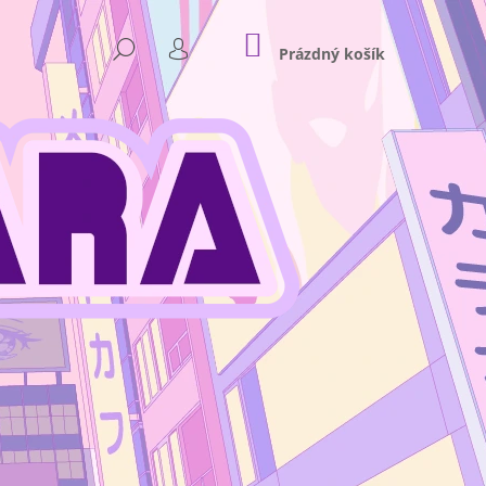
NÁKUPNÍ
HLEDAT
KOŠÍK
Prázdný košík
PŘIHLÁŠENÍ
Následující
 - PLASTOVÝ STOJÁNEK