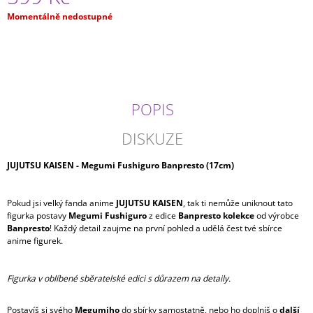
J
Měrná
Momentálně nedostupné
E
cena:
M
E
DATE
A
POPIS
LIVE
-
YOSHINO
DISKUZE
GLITTER&GLAMOURS
(20CM)
JUJUTSU KAISEN - Megumi Fushiguro Banpresto (17cm)
599
Kč
Pokud jsi velký fanda anime
JUJUTSU KAISEN
, tak ti nemůže uniknout tato
figurka postavy
Megumi Fushiguro
z edice
Banpresto kolekce
od výrobce
Banpresto
! Každý detail zaujme na první pohled a udělá čest tvé sbírce
anime figurek.
Figurka v oblíbené sběratelské edici s důrazem na detaily.
Postavíš si svého
Megumiho
do sbírky samostatně, nebo ho doplníš o
další