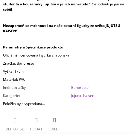
studenty a kouzelníky Jujutsu a jejich nepřátele
? Rozhodnutí je jen na
tobě!
Nezapomeň se mrknout i na naše ostatní figurky ze světa JUJUTSU
KAISEN!
Parametry a Specifikace produktu:
Oficiálně licencovaná figurka z Japonska
Značka: Banpresto
Výška: 17cm
Materiál: PVC
Jméno značky
:
Banpresto
Kategorie
:
Jujutsu Kaisen
Položka byla vyprodána…
ZEPTAT SE
HLÍDAT
SDÍLET