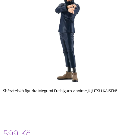
A
J
Í
T
?
HLEDAT
Sběratelská figurka Megumi Fushiguro z anime JUJUTSU KAISEN!
D
O
P
O
R
U
Č
599 Kč
U