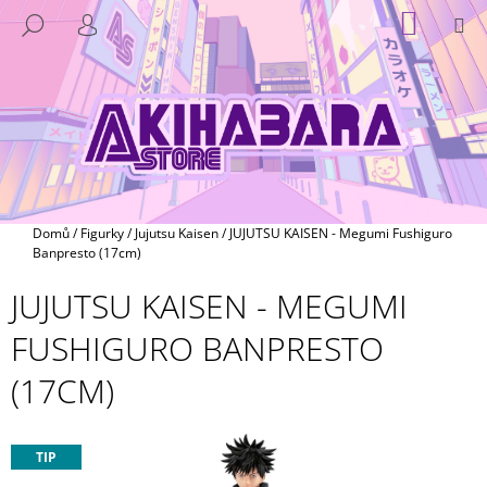
K
Přejít
NÁKUP
M
HLEDAT
na
KOŠÍK
O
PŘIHLÁŠENÍ
ZPĚT
ZPĚT
obsah
Š
Í
C
K
O
P
O
T
Domů
/
Figurky
/
Jujutsu Kaisen
/
JUJUTSU KAISEN - Megumi Fushiguro
Ř
Banpresto (17cm)
E
JUJUTSU KAISEN - MEGUMI
B
FUSHIGURO BANPRESTO
U
J
(17CM)
E
T
E
TIP
N