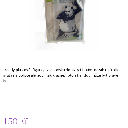
A
J
Í
T
?
HLEDAT
Trendy plastové "figurky" z japonska dorazily i k nám. nezabírají tolik
místa na poličce ale jsou i tak krásné. Toto s Pandou může být právě
tvoje!
D
O
P
O
R
U
150 Kč
Č
U