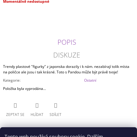
Měrná
Momentálně nedostupné
J
cena:
E
M
E
ONE
POPIS
PIECE
-
GOL
DISKUZE
D.
ROGER
Trendy plastové "figurky" z japonska dorazily i k nám. nezabírají tolik místa
VOL.
na poličce ale jsou i tak krásné. Toto s Pandou může být právě tvoje!
12
(16CM)
Kategorie
:
Ostatní
599
Položka byla vyprodána…
Kč
ZEPTAT SE
HLÍDAT
SDÍLET
Tento web používá soubory cookie. Dalším