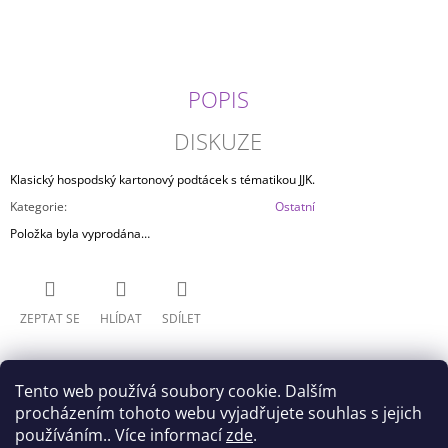
J
E
M
E
POPIS
APOTHECARY
DIARIES
DISKUZE
-
MAO
Klasický hospodský kartonový podtácek s tématikou JJK.
MAO
BRILIANT
Kategorie
:
Ostatní
999
Položka byla vyprodána…
Kč
ZEPTAT SE
HLÍDAT
SDÍLET
Tento web používá soubory cookie. Dalším
procházením tohoto webu vyjadřujete souhlas s jejich
používáním.. Více informací
zde
.