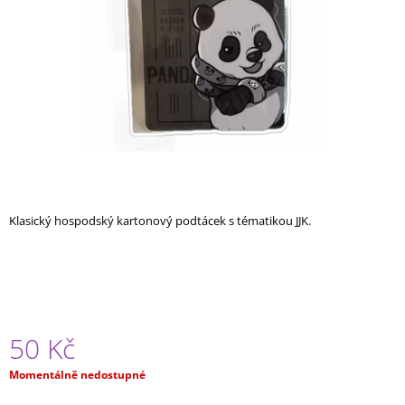
A
J
Í
T
?
HLEDAT
Klasický hospodský kartonový podtácek s tématikou JJK.
D
O
P
O
50 Kč
R
U
Měrná
Momentálně nedostupné
Č
cena:
U