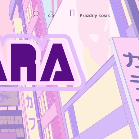
NÁKUPNÍ
HLEDAT
KOŠÍK
Prázdný košík
PŘIHLÁŠENÍ
Následující
NKEY D. LUFFY GEAR 4