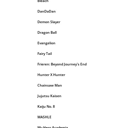
Bleach
DanDaDan
Demon Slayer
Dragon Ball
Evangelion
Fairy Tail
Frieren: Beyond Journey's End
Hunter X Hunter
Chainsaw Man
Jujutsu Kaisen
Kaiju No. 8
MASHLE
My Hero Academia