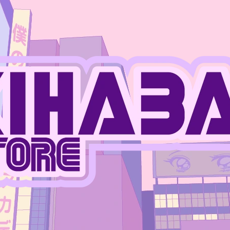
CO POTŘEBUJETE NAJÍT?
HLEDAT
DOPORUČUJEME
JUJUTSU KAISEN - MEGUMI FUSHIGURO
ONE PIECE - MO