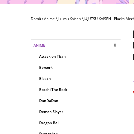
MAXIMATIC
799 Kč
Domů
/
Anime
/
Jujutsu Kaisen
/
JUJUTSU KAISEN - Placka Me
P
O
S
K
Přeskočit
ANIME
T
A
kategorie
T
R
Attack on Titan
E
A
G
Berserk
N
O
R
N
Bleach
I
Í
E
Bocchi The Rock
P
c
A
DanDaDan
N
Demon Slayer
E
Dragon Ball
L
Evangelion