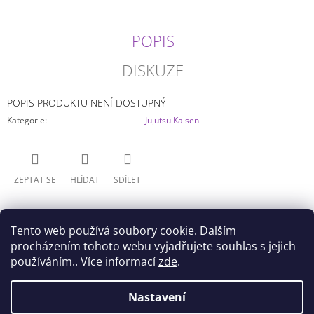
J
E
POPIS
M
E
DISKUZE
DATE
A
POPIS PRODUKTU NENÍ DOSTUPNÝ
LIVE
-
Kategorie
:
Jujutsu Kaisen
YOSHINO
GLITTER&GLAMOURS
(20CM)
599
ZEPTAT SE
HLÍDAT
SDÍLET
Kč
Tento web používá soubory cookie. Dalším
procházením tohoto webu vyjadřujete souhlas s jejich
používáním.. Více informací
zde
.
Z
Nastavení
Doprava
Všeobecné obchodní podmínky
Á
Podmínky ochrany osobních údajů