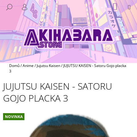
K
Přejít
NÁKUP
M
HLEDAT
na
KOŠÍK
O
PŘIHLÁŠENÍ
ZPĚT
ZPĚT
obsah
Š
Í
C
K
O
P
O
T
Domů
/
Anime
/
Jujutsu Kaisen
/
JUJUTSU KAISEN - Satoru Gojo placka
Ř
3
E
JUJUTSU KAISEN - SATORU
B
GOJO PLACKA 3
U
J
E
NOVINKA
T
E
N