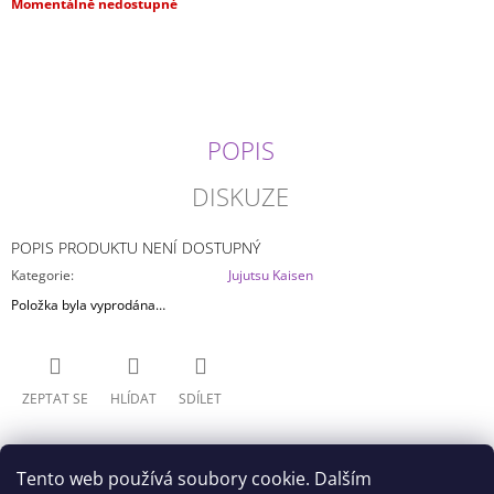
Měrná
Momentálně nedostupné
J
cena:
E
M
E
JUJUTSU
POPIS
KAISEN
-
GOJO
DISKUZE
SATORU
MAXIMATIC
POPIS PRODUKTU NENÍ DOSTUPNÝ
799
Kč
Kategorie
:
Jujutsu Kaisen
Položka byla vyprodána…
ZEPTAT SE
HLÍDAT
SDÍLET
Tento web používá soubory cookie. Dalším