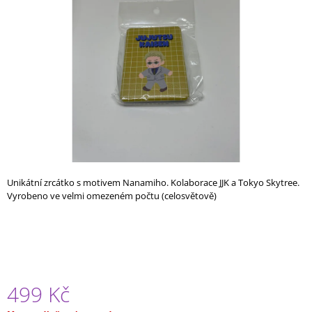
A
J
Í
T
?
HLEDAT
Unikátní zrcátko s motivem Nanamiho. Kolaborace JJK a Tokyo Skytree.
Vyrobeno ve velmi omezeném počtu (celosvětově)
D
O
P
O
R
U
499 Kč
Č
U