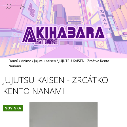
K
Přejít
NÁKUP
M
HLEDAT
na
KOŠÍK
O
PŘIHLÁŠENÍ
ZPĚT
ZPĚT
obsah
Š
Í
C
K
O
P
O
T
Domů
/
Anime
/
Jujutsu Kaisen
/
JUJUTSU KAISEN - Zrcátko Kento
Ř
Nanami
E
JUJUTSU KAISEN - ZRCÁTKO
B
KENTO NANAMI
U
J
E
NOVINKA
T
E
N