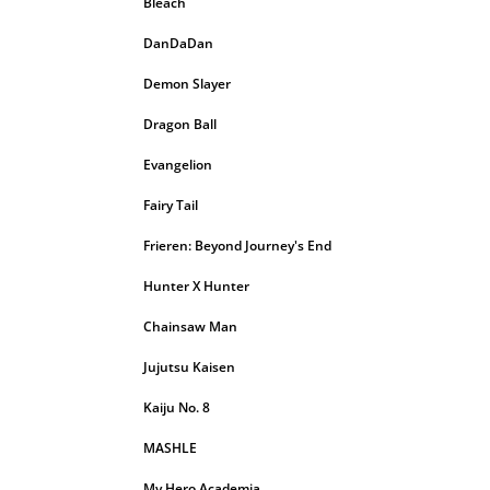
Bleach
DanDaDan
Demon Slayer
Dragon Ball
Evangelion
Fairy Tail
Frieren: Beyond Journey's End
Hunter X Hunter
Chainsaw Man
Jujutsu Kaisen
Kaiju No. 8
MASHLE
My Hero Academia