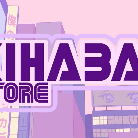
CO POTŘEBUJETE NAJÍT?
HLEDAT
DOPORUČUJEME
JUJUTSU KAISEN - MEGUMI FUSHIGURO
ONE PIECE - MO