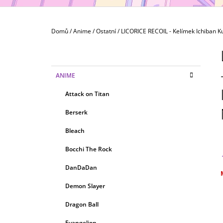
MAXIMATIC
799 Kč
Domů
/
Anime
/
Ostatní
/
LICORICE RECOIL - Kelímek Ichiban K
P
O
S
K
Přeskočit
ANIME
T
A
kategorie
T
R
Attack on Titan
E
A
G
Berserk
N
O
R
N
Bleach
I
Í
E
Bocchi The Rock
P
A
DanDaDan
N
c
Demon Slayer
E
Dragon Ball
L
Evangelion