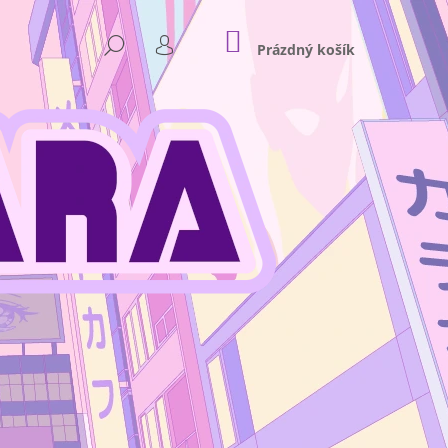
NÁKUPNÍ
HLEDAT
KOŠÍK
Prázdný košík
PŘIHLÁŠENÍ
Následující
NKEY D. LUFFY GEAR 4