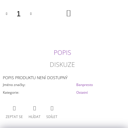
J
E
DO
KOŠÍKU
M
E
JUJUTSU
KAISEN
-
AKRYLOVÝ
POPIS
STOJÁNEK
(NÁHODNÝ)
DISKUZE
79
Kč
POPIS PRODUKTU NENÍ DOSTUPNÝ
Jméno značky
:
Banpresto
Kategorie
:
Ostatní
ZEPTAT SE
HLÍDAT
SDÍLET