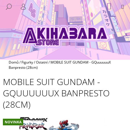
K
Přejít
NÁKUP
M
HLEDAT
na
KOŠÍK
O
PŘIHLÁŠENÍ
ZPĚT
ZPĚT
obsah
Š
Í
C
K
O
P
O
T
Domů
/
Figurky
/
Ostatní
/
MOBILE SUIT GUNDAM - GQuuuuuuX
Ř
Banpresto (28cm)
E
MOBILE SUIT GUNDAM -
B
GQUUUUUUX BANPRESTO
U
J
(28CM)
E
T
E
NOVINKA
N