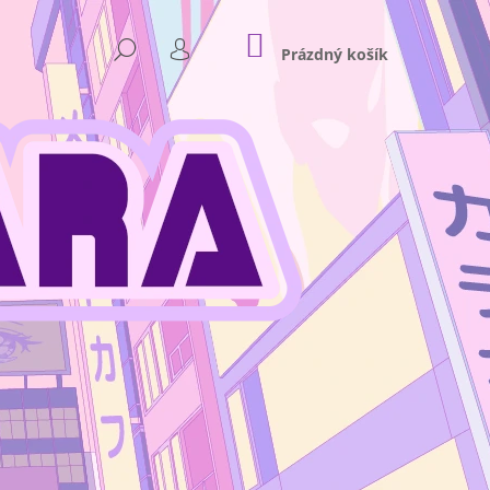
NÁKUPNÍ
HLEDAT
KOŠÍK
Prázdný košík
PŘIHLÁŠENÍ
Následující
NKEY D. LUFFY GEAR 4