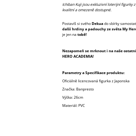
Ichiban Kuji jsou exkluzivní loterijní figurk
kvalitní a omezeně dostupné.
Postavíš si svého
Dekua
do sbírky samostat
další hrdiny a padouchy ze světa My He
je jen na
tobě!
Nezapomeň se mrknout i na naše ostatní 
HERO ACADEMIA!
Parametry a Specifikace produktu:
Oficiálně licencovaná figurka z Japonska
Značka: Banpresto
Výška: 26cm
Materiál: PVC