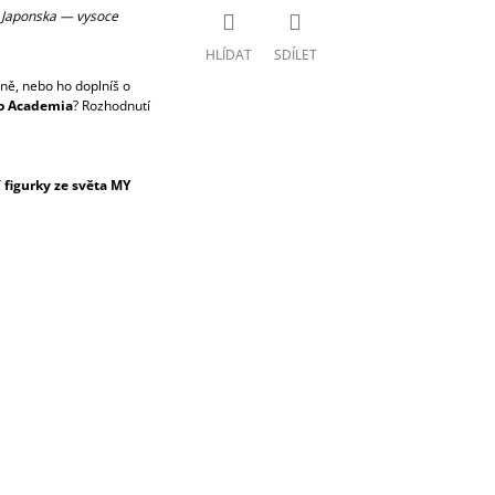
y z Japonska — vysoce
HLÍDAT
SDÍLET
ně, nebo ho doplníš o
ro Academia
? Rozhodnutí
figurky ze světa MY