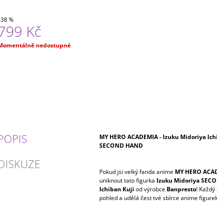
–38 %
799 Kč
Měrná
Momentálně nedostupné
ena:
POPIS
MY HERO ACADEMIA - Izuku Midoriya Ichi
SECOND HAND
DISKUZE
Pokud jsi velký fanda anime
MY HERO ACA
uniknout tato figurka
Izuku Midoriya SE
Ichiban Kuji
od výrobce
Banpresto
! Každý
pohled a udělá čest tvé sbírce anime figurek