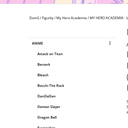
MAXIMATIC
799 Kč
Domů
/
Figurky
/
My Hero Academia
/
MY HERO ACADEMIA - Iz
P
O
S
K
Přeskočit
ANIME
T
A
kategorie
T
R
Attack on Titan
E
A
G
Berserk
N
O
R
N
Bleach
I
Í
E
Bocchi The Rock
P
A
DanDaDan
N
Demon Slayer
E
Dragon Ball
L
Evangelion