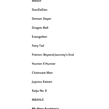
Bleach
DanDaDan
Demon Slayer
Dragon Ball
Evangelion
Fairy Tail
Frieren: Beyond Journey's End
Hunter X Hunter
Chainsaw Man
Jujutsu Kaisen
Kaiju No. 8
MASHLE
My Hero Academia