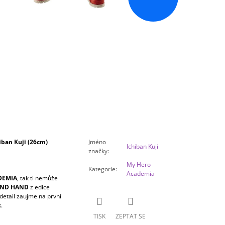
ban Kuji (26cm)
Jméno
Ichiban Kuji
značky
:
My Hero
Kategorie
:
Academia
DEMIA
, tak ti nemůže
COND HAND
z edice
 detail zaujme na první
.
TISK
ZEPTAT SE