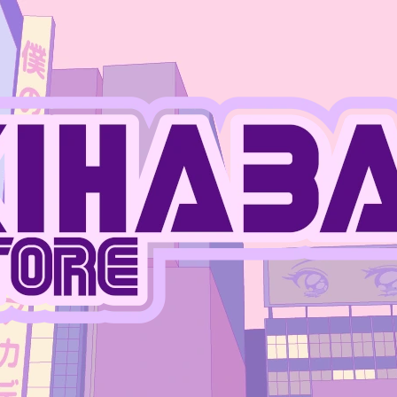
CO POTŘEBUJETE NAJÍT?
HLEDAT
DOPORUČUJEME
JUJUTSU KAISEN - MEGUMI FUSHIGURO
ONE PIECE - MO