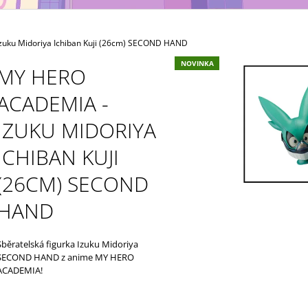
MAXIMATIC
KING OF ARTIST 
699 Kč
799 Kč
uku Midoriya Ichiban Kuji (26cm) SECOND HAND
NOVINKA
MY HERO
ACADEMIA -
IZUKU MIDORIYA
ICHIBAN KUJI
(26CM) SECOND
HAND
Sběratelská figurka Izuku Midoriya
SECOND HAND z anime MY HERO
ACADEMIA!