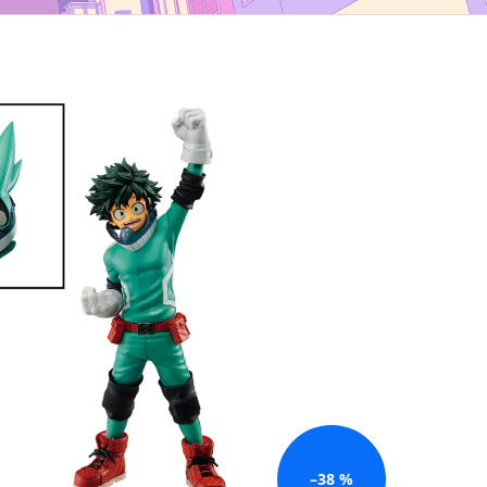
TYP B
–38 %