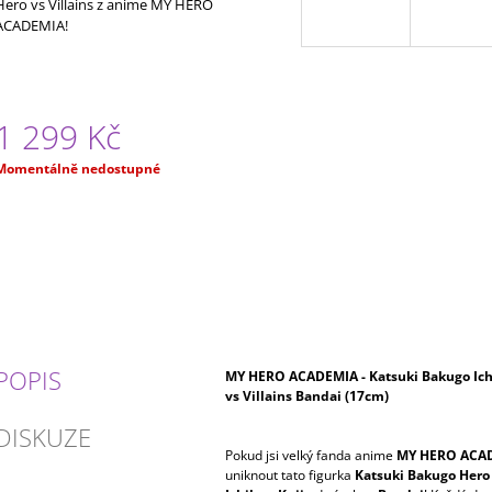
Hero vs Villains z anime MY HERO
ACADEMIA!
1 299 Kč
Měrná
Momentálně nedostupné
ena:
POPIS
MY HERO ACADEMIA - Katsuki Bakugo Ichi
vs Villains Bandai (17cm)
DISKUZE
Pokud jsi velký fanda anime
MY HERO ACA
uniknout tato figurka
Katsuki Bakugo Hero 