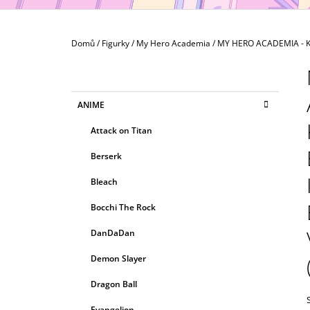
MAXIMATIC
799 Kč
Domů
/
Figurky
/
My Hero Academia
/
MY HERO ACADEMIA - Kat
P
O
S
K
Přeskočit
ANIME
T
A
kategorie
T
R
Attack on Titan
E
A
G
Berserk
N
O
R
N
Bleach
I
Í
E
Bocchi The Rock
P
A
DanDaDan
N
Demon Slayer
E
Dragon Ball
L
Evangelion