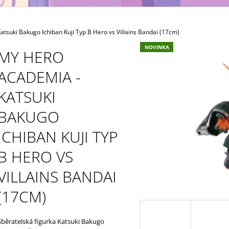
MAXIMATIC
KING OF ARTIST 
699 Kč
799 Kč
suki Bakugo Ichiban Kuji Typ B Hero vs Villains Bandai (17cm)
NOVINKA
MY HERO
ACADEMIA -
KATSUKI
BAKUGO
ICHIBAN KUJI TYP
B HERO VS
VILLAINS BANDAI
(17CM)
Sběratelská figurka Katsuki Bakugo