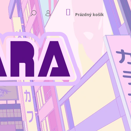
NÁKUPNÍ
HLEDAT
KOŠÍK
Prázdný košík
PŘIHLÁŠENÍ
Následující
NKEY D. LUFFY GEAR 4