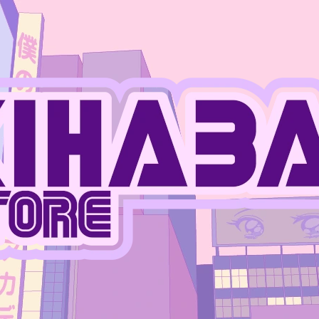
CO POTŘEBUJETE NAJÍT?
HLEDAT
DOPORUČUJEME
JUJUTSU KAISEN - MEGUMI FUSHIGURO
ONE PIECE - MO