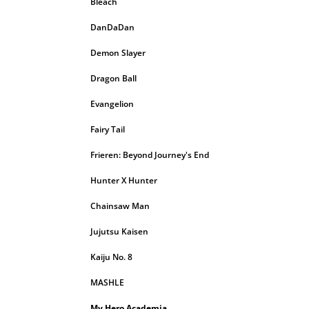
Bleach
DanDaDan
Demon Slayer
Dragon Ball
Evangelion
Fairy Tail
Frieren: Beyond Journey's End
Hunter X Hunter
Chainsaw Man
Jujutsu Kaisen
Kaiju No. 8
MASHLE
My Hero Academia