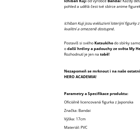
Ichiban Kuji
od výrobce
Bandai
! Každý det
pohled a udělá čest tvé sbírce anime figurek
Ichiban Kuji jsou exkluzivní loterijní figurk
kvalitní a omezeně dostupné.
Postavíš si svého
Katsukiho
do sbírky samo
o
další hrdiny a padouchy ze světa My H
Rozhodnutí je jen na
tobě!
Nezapomeň se mrknout i na naše ostatní 
HERO ACADEMIA!
Parametry a Specifikace produktu:
Oficiálně licencovaná figurka z Japonska
Značka: Bandai
Výška: 17cm
Materiál: PVC