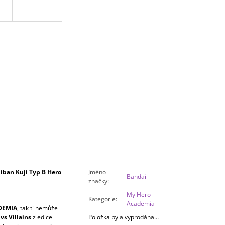
ban Kuji Typ B Hero
Jméno
Bandai
značky
:
My Hero
Kategorie
:
Academia
DEMIA
, tak ti nemůže
vs Villains
z edice
Položka byla vyprodána…