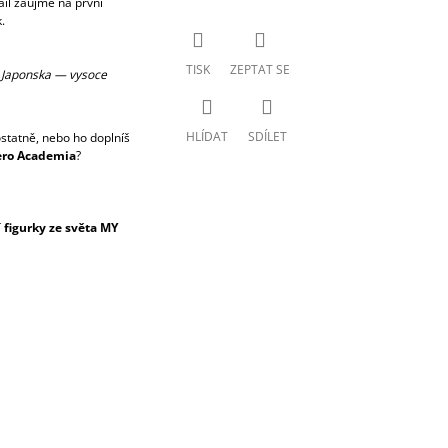
ail zaujme na první
.
TISK
ZEPTAT SE
y z Japonska — vysoce
HLÍDAT
SDÍLET
statně, nebo ho doplníš
ero Academia
?
figurky ze světa MY