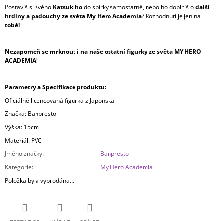
Postavíš si svého
Katsukiho
do sbírky samostatně, nebo ho doplníš o
další
hrdiny a padouchy ze světa My Hero Academia
? Rozhodnutí je jen na
tobě!
Nezapomeň se mrknout i na naše ostatní figurky ze světa MY HERO
ACADEMIA!
Parametry a Specifikace produktu:
Oficiálně licencovaná figurka z Japonska
Značka: Banpresto
Výška: 15cm
Materiál: PVC
Jméno značky
:
Banpresto
Kategorie
:
My Hero Academia
Položka byla vyprodána…