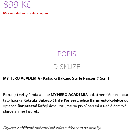
899 Kč
J
E
Měrná
Momentálně nedostupné
M
cena:
E
DATE
A
LIVE
-
POPIS
YOSHINO
GLITTER&GLAMOURS
DISKUZE
(20CM)
599
MY HERO ACADEMIA - Katsuki Bakugo Strife Panzer (15cm)
Kč
Pokud jsi velký fanda anime
MY HERO ACADEMIA
, tak ti nemůže uniknout
tato figurka
Katsuki Bakugo Strife Panzer
z edice
Banpresto kolekce
od
výrobce
Banpresto
! Každý detail zaujme na první pohled a udělá čest tvé
sbírce anime figurek.
Figurka v oblíbené sběratelské edici s důrazem na detaily.