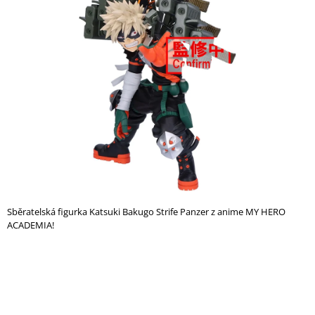
A
J
Í
T
?
HLEDAT
Sběratelská figurka Katsuki Bakugo Strife Panzer z anime MY HERO
D
ACADEMIA!
O
P
O
R
U
Č
U