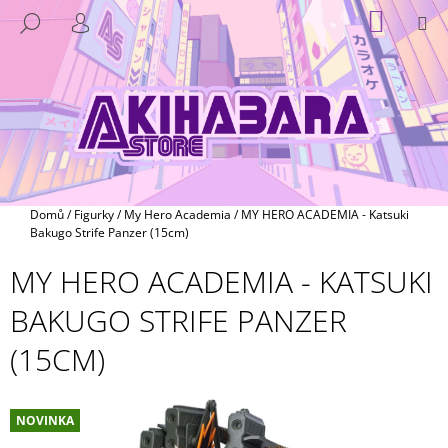
K
Přejít
NÁKUP
M
HLEDAT
na
KOŠÍK
O
PŘIHLÁŠENÍ
ZPĚT
ZPĚT
obsah
Š
Í
C
K
O
P
O
T
Domů
/
Figurky
/
My Hero Academia
/
MY HERO ACADEMIA - Katsuki
Ř
Bakugo Strife Panzer (15cm)
E
MY HERO ACADEMIA - KATSUKI
B
BAKUGO STRIFE PANZER
U
J
(15CM)
E
T
E
NOVINKA
N