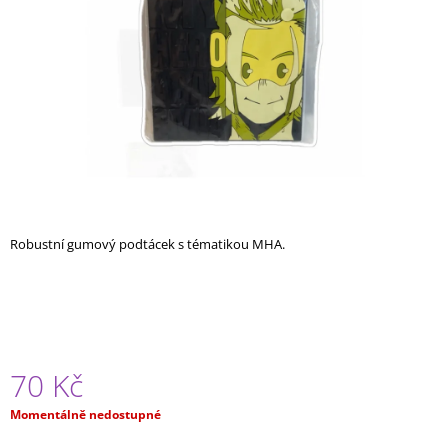
A
J
Í
T
?
HLEDAT
Robustní gumový podtácek s tématikou MHA.
D
O
P
O
70 Kč
R
U
Měrná
Momentálně nedostupné
Č
cena:
U