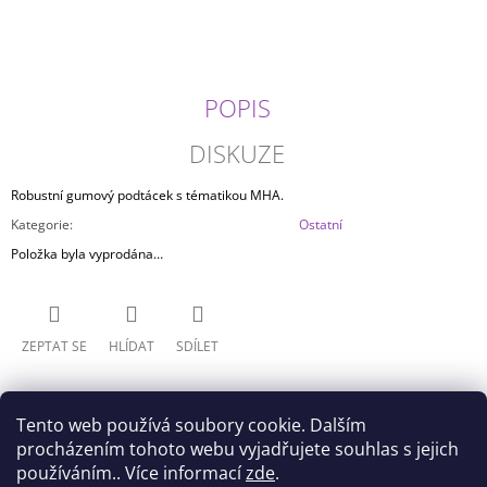
J
E
M
E
POPIS
MY
HERO
DISKUZE
ACADEMIA
-
Robustní gumový podtácek s tématikou MHA.
HIZASHI
YAMADA/PRESENT
Kategorie
:
Ostatní
MIC
Položka byla vyprodána…
(20CM)
499
Kč
ZEPTAT SE
HLÍDAT
SDÍLET
Tento web používá soubory cookie. Dalším
procházením tohoto webu vyjadřujete souhlas s jejich
používáním.. Více informací
zde
.