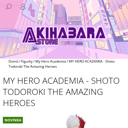
K
Přejít
NÁKUP
M
HLEDAT
na
KOŠÍK
O
PŘIHLÁŠENÍ
ZPĚT
ZPĚT
obsah
Š
Í
C
K
O
P
O
T
Domů
/
Figurky
/
My Hero Academia
/
MY HERO ACADEMIA - Shoto
Ř
Todoroki The Amazing Heroes
E
MY HERO ACADEMIA - SHOTO
B
TODOROKI THE AMAZING
U
J
HEROES
E
T
E
NOVINKA
N