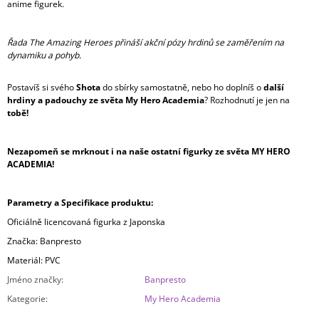
anime figurek.
Řada The Amazing Heroes přináší akční pózy hrdinů se zaměřením na
dynamiku a pohyb.
Postavíš si svého
Shota
do sbírky samostatně, nebo ho doplníš o
další
hrdiny a padouchy ze světa My Hero Academia
? Rozhodnutí je jen na
tobě!
Nezapomeň se mrknout i na naše ostatní figurky ze světa MY HERO
ACADEMIA!
Parametry a Specifikace produktu:
Oficiálně licencovaná figurka z Japonska
Značka: Banpresto
Materiál: PVC
Jméno značky
:
Banpresto
Kategorie
:
My Hero Academia