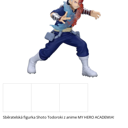
A
J
Í
T
?
HLEDAT
D
O
P
O
R
U
Sběratelská figurka Shoto Todoroki z anime MY HERO ACADEMIA!
Č
U