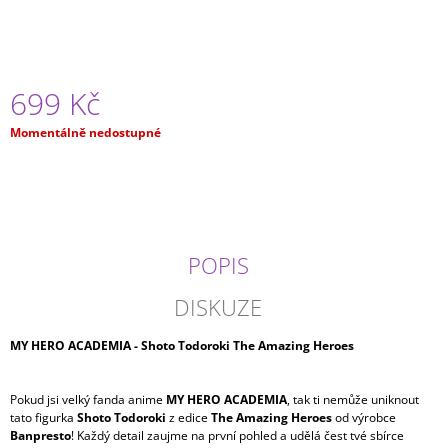
J
E
M
E
699 Kč
JUJUTSU
Měrná
Momentálně nedostupné
KAISEN
cena:
-
GOJO
SATORU
ACRYLIC
STOJÁNEK
149
POPIS
Kč
DISKUZE
MY HERO ACADEMIA - Shoto Todoroki The Amazing Heroes
Pokud jsi velký fanda anime
MY HERO ACADEMIA
, tak ti nemůže uniknout
tato figurka
Shoto Todoroki
z edice
The Amazing Heroes
od výrobce
Banpresto
! Každý detail zaujme na první pohled a udělá čest tvé sbírce