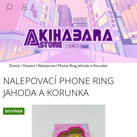
K
Přejít
NÁKUP
M
HLEDAT
na
KOŠÍK
O
PŘIHLÁŠENÍ
ZPĚT
ZPĚT
obsah
Š
Í
C
K
O
P
O
T
Domů
/
Ostatní
/
Nalepovací Phone Ring Jahoda a Korunka
Ř
NALEPOVACÍ PHONE RING
E
B
JAHODA A KORUNKA
U
J
E
NOVINKA
T
E
N