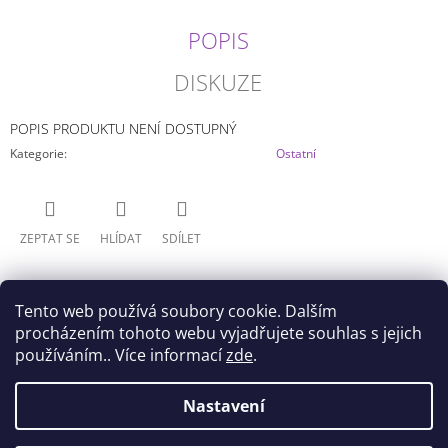
J
E
POPIS
M
E
DISKUZE
MY
POPIS PRODUKTU NENÍ DOSTUPNÝ
HERO
ACADEMIA
Kategorie
:
Ostatní
-
HIZASHI
YAMADA/PRESENT
MIC
(20CM)
ZEPTAT SE
HLÍDAT
SDÍLET
499
Kč
Tento web používá soubory cookie. Dalším
procházením tohoto webu vyjadřujete souhlas s jejich
používáním.. Více informací
zde
.
Z
Nastavení
Doprava
Všeobecné obchodní podmínky
Á
Podmínky ochrany osobních údajů