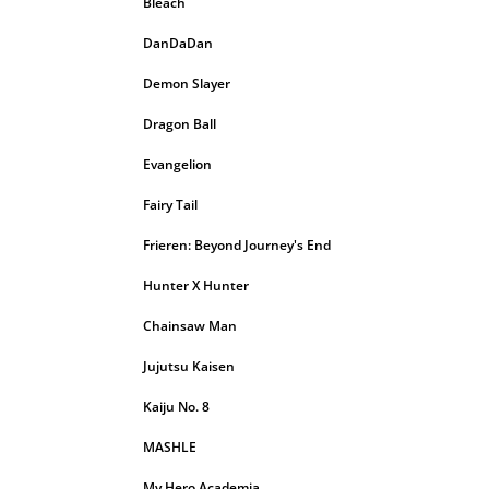
Bleach
DanDaDan
Demon Slayer
Dragon Ball
Evangelion
Fairy Tail
Frieren: Beyond Journey's End
Hunter X Hunter
Chainsaw Man
Jujutsu Kaisen
Kaiju No. 8
MASHLE
My Hero Academia