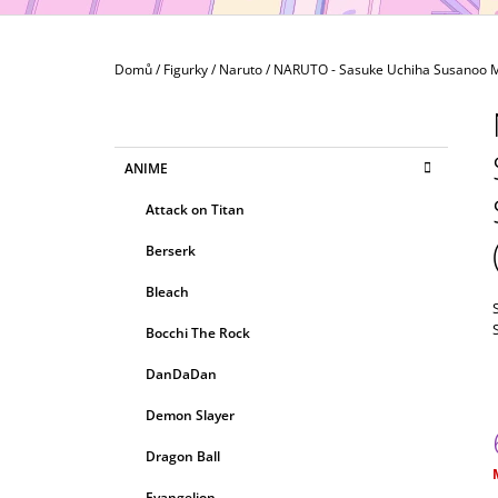
MAXIMATIC
799 Kč
Domů
/
Figurky
/
Naruto
/
NARUTO - Sasuke Uchiha Susanoo 
P
O
S
K
Přeskočit
ANIME
T
A
kategorie
T
R
Attack on Titan
E
A
G
Berserk
N
O
R
N
Bleach
I
Í
E
Bocchi The Rock
P
A
DanDaDan
N
Demon Slayer
E
Dragon Ball
L
c
Evangelion