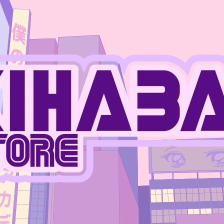
CO POTŘEBUJETE NAJÍT?
HLEDAT
DOPORUČUJEME
JUJUTSU KAISEN - MEGUMI FUSHIGURO
ONE PIECE - MO