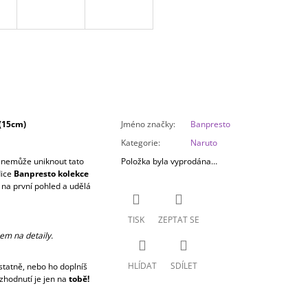
(15cm)
Jméno značky
:
Banpresto
Kategorie
:
Naruto
ti nemůže uniknout tato
Položka byla vyprodána…
dice
Banpresto kolekce
 na první pohled a udělá
TISK
ZEPTAT SE
em na detaily.
HLÍDAT
SDÍLET
tatně, nebo ho doplníš
zhodnutí je jen na
tobě!