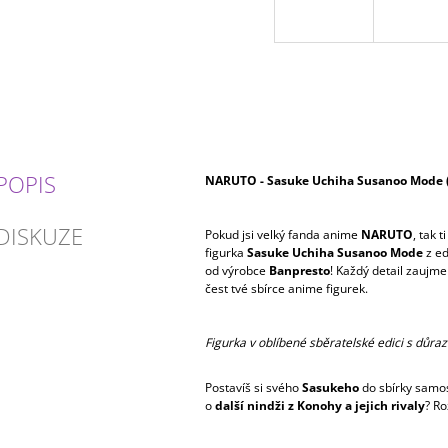
POPIS
NARUTO - Sasuke Uchiha Susanoo Mode 
DISKUZE
Pokud jsi velký fanda anime
NARUTO
, tak 
figurka
Sasuke Uchiha Susanoo Mode
z e
od výrobce
Banpresto
! Každý detail zaujme
čest tvé sbírce anime figurek.
Figurka v oblíbené sběratelské edici s důraz
Postavíš si svého
Sasukeho
do sbírky samos
o
další nindži z Konohy a jejich rivaly
? Ro