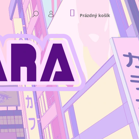
NÁKUPNÍ
HLEDAT
KOŠÍK
Prázdný košík
PŘIHLÁŠENÍ
Následující
NKEY D. LUFFY GEAR 4