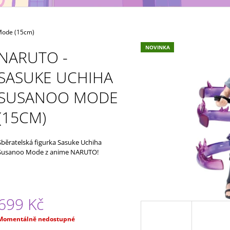
MAXIMATIC
KING OF ARTIST 
699 Kč
799 Kč
Mode (15cm)
NOVINKA
NARUTO -
SASUKE UCHIHA
SUSANOO MODE
(15CM)
Sběratelská figurka Sasuke Uchiha
Susanoo Mode z anime NARUTO!
699 Kč
Měrná
Momentálně nedostupné
ena: