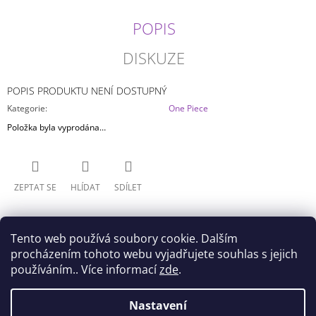
J
E
POPIS
M
E
DISKUZE
ONE
POPIS PRODUKTU NENÍ DOSTUPNÝ
PIECE
-
Kategorie
:
One Piece
MONKEY
Položka byla vyprodána…
D.
LUFFY
GEAR
4
KING
ZEPTAT SE
HLÍDAT
SDÍLET
OF
ARTIST
TYP
B
Tento web používá soubory cookie. Dalším
799
procházením tohoto webu vyjadřujete souhlas s jejich
Kč
používáním.. Více informací
zde
.
Z
Nastavení
Doprava
Všeobecné obchodní podmínky