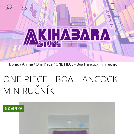
K
Přejít
NÁKUP
M
HLEDAT
na
KOŠÍK
O
PŘIHLÁŠENÍ
ZPĚT
ZPĚT
obsah
Š
Í
C
K
O
P
O
T
Domů
/
Anime
/
One Piece
/
ONE PIECE - Boa Hancock miniručník
Ř
ONE PIECE - BOA HANCOCK
E
B
MINIRUČNÍK
U
J
E
NOVINKA
T
E
N