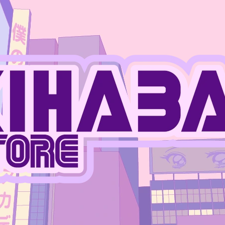
CO POTŘEBUJETE NAJÍT?
HLEDAT
DOPORUČUJEME
JUJUTSU KAISEN - MEGUMI FUSHIGURO
ONE PIECE - MO