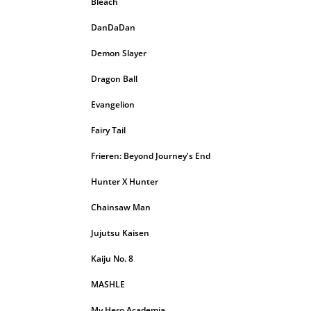
Bleach
DanDaDan
Demon Slayer
Dragon Ball
Evangelion
Fairy Tail
Frieren: Beyond Journey's End
Hunter X Hunter
Chainsaw Man
Jujutsu Kaisen
Kaiju No. 8
MASHLE
My Hero Academia