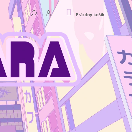
NÁKUPNÍ
HLEDAT
KOŠÍK
Prázdný košík
PŘIHLÁŠENÍ
Následující
NKEY D. LUFFY GEAR 4