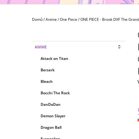
MAXIMATIC
799 Kč
Domů
/
Anime
/
One Piece
/
ONE PIECE - Brook DXF The Grandl
P
O
S
K
Přeskočit
ANIME
T
A
kategorie
T
R
Attack on Titan
E
A
G
Berserk
N
O
R
N
Bleach
I
Í
E
Bocchi The Rock
P
A
DanDaDan
N
Demon Slayer
E
c
Dragon Ball
L
Evangelion