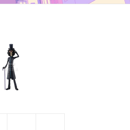
TYP B