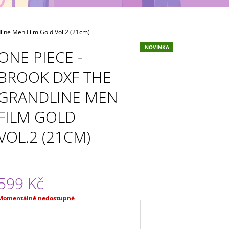
MAXIMATIC
KING OF ARTIST 
699 Kč
799 Kč
ine Men Film Gold Vol.2 (21cm)
NOVINKA
ONE PIECE -
BROOK DXF THE
GRANDLINE MEN
FILM GOLD
VOL.2 (21CM)
599 Kč
Měrná
Momentálně nedostupné
ena: