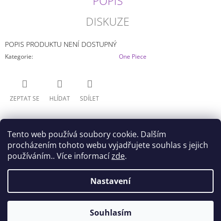
POPIS
J
E
DISKUZE
M
E
POPIS PRODUKTU NENÍ DOSTUPNÝ
Kategorie
:
One Piece
ONE
PIECE
-
NAMI
SPLASH
ZEPTAT SE
HLÍDAT
SDÍLET
STYLE
GLITTER
GLAMOUR
BANPRESTO
Tento web používá soubory cookie. Dalším
(23CM)
procházením tohoto webu vyjadřujete souhlas s jejich
799
používáním.. Více informací
Kč
zde
.
Z
Nastavení
Doprava
Všeobecné obchodní podmínky
Á
Podmínky ochrany osobních údajů
P
© 2026 Akihabara Store. Všechna práva
Vytvořil Shoptet
Souhlasím
A
vyhrazena.