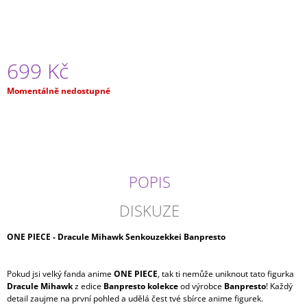
J
E
M
E
699 Kč
APOTHECARY
Měrná
Momentálně nedostupné
DIARIES
cena:
-
MAO
MAO
BRILIANT
999
Kč
POPIS
DISKUZE
ONE PIECE - Dracule Mihawk Senkouzekkei Banpresto
Pokud jsi velký fanda anime
ONE PIECE
, tak ti nemůže uniknout tato figurka
Dracule Mihawk
z edice
Banpresto kolekce
od výrobce
Banpresto
! Každý
detail zaujme na první pohled a udělá čest tvé sbírce anime figurek.