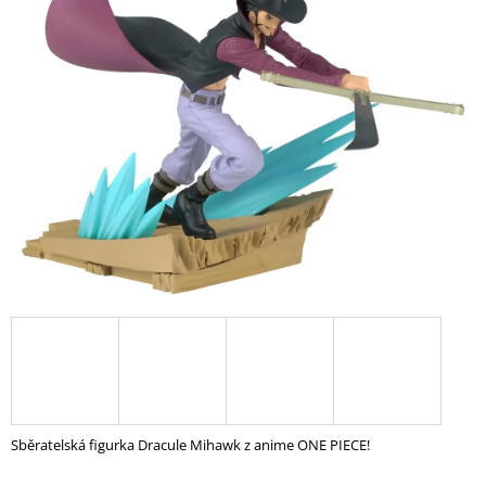
A
J
Í
T
?
HLEDAT
D
O
P
O
R
U
Sběratelská figurka Dracule Mihawk z anime ONE PIECE!
Č
U