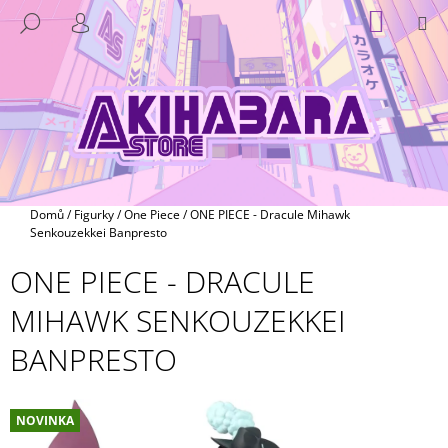
K
Přejít
NÁKUP
M
HLEDAT
na
KOŠÍK
O
PŘIHLÁŠENÍ
ZPĚT
ZPĚT
obsah
Š
Í
C
K
O
P
O
T
Domů
/
Figurky
/
One Piece
/
ONE PIECE - Dracule Mihawk
Ř
Senkouzekkei Banpresto
E
ONE PIECE - DRACULE
B
MIHAWK SENKOUZEKKEI
U
J
BANPRESTO
E
T
E
NOVINKA
N