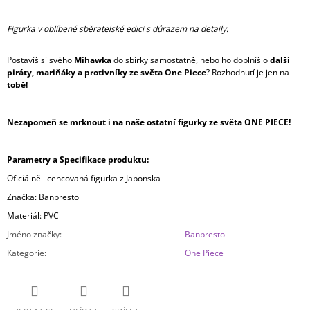
Figurka v oblíbené sběratelské edici s důrazem na detaily.
Postavíš si svého
Mihawka
do sbírky samostatně, nebo ho doplníš o
další
piráty, mariňáky a protivníky ze světa One Piece
? Rozhodnutí je jen na
tobě!
Nezapomeň se mrknout i na naše ostatní figurky ze světa ONE PIECE!
Parametry a Specifikace produktu:
Oficiálně licencovaná figurka z Japonska
Značka: Banpresto
Materiál: PVC
Jméno značky
:
Banpresto
Kategorie
:
One Piece