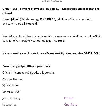
ONE PIECE -
Edward Newgate
Ichiban Kuji Masterlise Expiece Bandai
(18cm)
Pokud jsi velký fanda mangy
ONE PIECE,
tak ti nemůže uniknout tato
exkluzivní verze
Edwarda
!
Necháš si svého Edwarda vystaveného pouze samostatně nebo k ní pořídíš i
další jeho kamarády? Rozhodnutí je jen na
tobě!
Nezapomeň se mrknout i na naše ostatní figurky ze světa ONE PIECE!
Parametry a Specifikace produktu:
Oficiální licencovaná figurka z Japonska
Značka: Bandai
Výška: 18cm
Materiál: PVC
Jméno značky
:
Bandai
Kategorie
:
One Piece