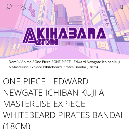
K
Přejít
NÁKUP
M
HLEDAT
na
KOŠÍK
O
PŘIHLÁŠENÍ
ZPĚT
ZPĚT
obsah
Š
Í
C
K
O
P
O
T
Domů
/
Anime
/
One Piece
/
ONE PIECE - Edward Newgate Ichiban Kuji
Ř
A Masterlise Expiece Whitebeard Pirates Bandai (18cm)
E
ONE PIECE - EDWARD
B
NEWGATE ICHIBAN KUJI A
U
J
MASTERLISE EXPIECE
E
WHITEBEARD PIRATES BANDAI
T
E
(18CM)
N