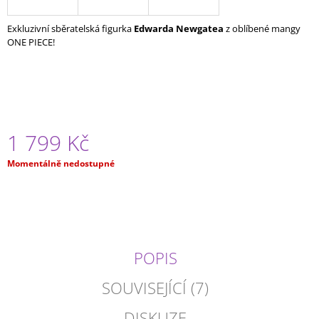
J
E
Exkluzivní sběratelská figurka
Edwarda Newgatea
z oblíbené mangy
M
ONE PIECE!
E
JUJUTSU
KAISEN
-
AKRYLOVÝ
STOJÁNEK
1 799 Kč
(NÁHODNÝ)
79
Měrná
Momentálně nedostupné
Kč
cena:
POPIS
SOUVISEJÍCÍ (7)
DISKUZE