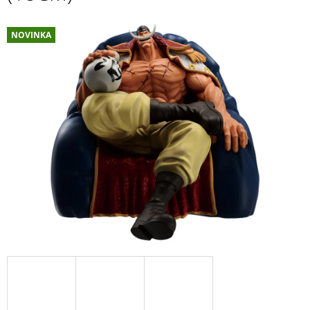
A
J
NOVINKA
Í
T
?
HLEDAT
D
O
P
O
R
U
Č
U