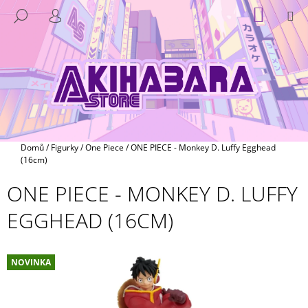
K
Přejít
NÁKUP
M
HLEDAT
na
KOŠÍK
O
PŘIHLÁŠENÍ
ZPĚT
ZPĚT
obsah
Š
Í
C
K
O
P
O
T
Domů
/
Figurky
/
One Piece
/
ONE PIECE - Monkey D. Luffy Egghead
Ř
(16cm)
E
ONE PIECE - MONKEY D. LUFFY
B
EGGHEAD (16CM)
U
J
E
NOVINKA
T
E
N