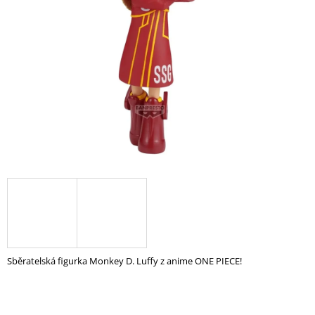
A
J
Í
T
?
HLEDAT
D
O
P
O
Sběratelská figurka Monkey D. Luffy z anime ONE PIECE!
R
U
Č
U