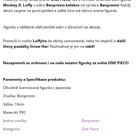
Monkey D. Luffy
z edice
Banpresto kolekce
od výrobce
Banpresto
! Každý
detail zaujme na první pohled a udělá čest tvé sbírce anime figurek.
Figurka v oblíbené sběratelské edici s důrazem na detaily.
Postavíš si svého
Luffyho
do sbírky samostatně, nebo ho doplníš o
další
členy posádky Straw Hat
? Rozhodnutí je jen na
tobě!
Nezapomeň se mrknout i na naše ostatní figurky ze světa ONE PIECE!
Parametry a Specifikace produktu:
Oficiálně licencovaná figurka z Japonska
Značka: Banpresto
Výška: 16cm
Materiál: PVC
Jméno značky
:
Banpresto
Kategorie
:
One Piece